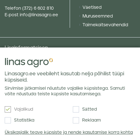
Väetised
Telefon
(372) 6 602 810
E-post
info@linasagro.ee
Muruseemned
Taimekaitsevahendid
Lisainformatsioon
Taluniku põllugalerii
Sotsiaalne vastutus ja poliitikad
Linasagro.ee veebileht kasutab nelja põhilist tüüpi
Andmekaitsetingimused
küpsiseid.
Kauba hoiustamine
Sirvimise jätkamisel nõustute vajalike küpsistega. Samuti
Teraviljaturu ülevaated
võite nõustuda teiste küpsiste kasutamisega.
Vajalikud
Sätted
Uudiskiri
Statistika
Reklaam
Üksikasjalik teave küpsiste ja nende kasutamise korra kohta