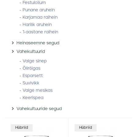
Festulolium
Punane aruhein
Karjamaa raihein
Harilik aruhein
1-aastane raihein
Heinaseemne segud
Vahekultuurid
Valge sinep
Õlirõigas
Esparsett
Suvivikk
Valge mesikas
Keerispea
Vahekultuuride segud
Hübriid
Hübriid