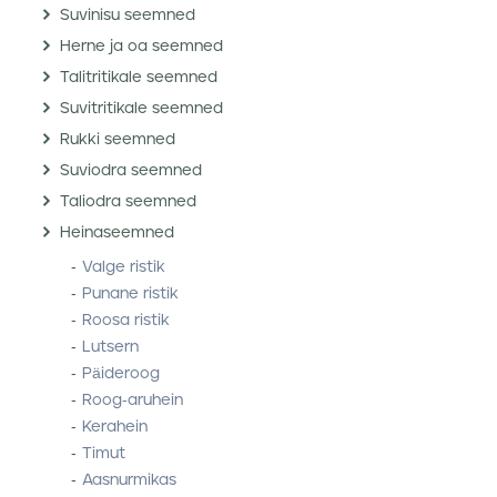
Suvinisu seemned
Herne ja oa seemned
Talitritikale seemned
Suvitritikale seemned
Rukki seemned
Suviodra seemned
Taliodra seemned
Heinaseemned
Valge ristik
Punane ristik
Roosa ristik
Lutsern
Päideroog
Roog-aruhein
Kerahein
Timut
Aasnurmikas