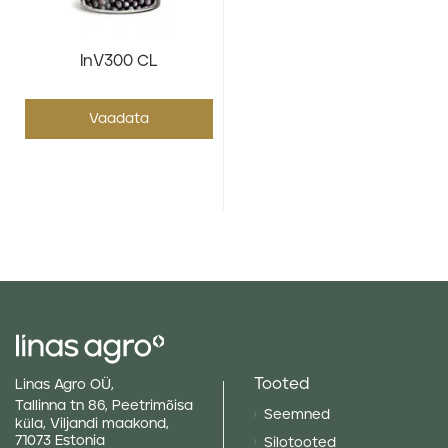
InV300 CL
Vaadata
Tooted
Linas Agro OÜ,
Tallinna tn 86, Peetrimõisa
Seemned
küla, Viljandi maakond,
71073 Estonia
Silotooted