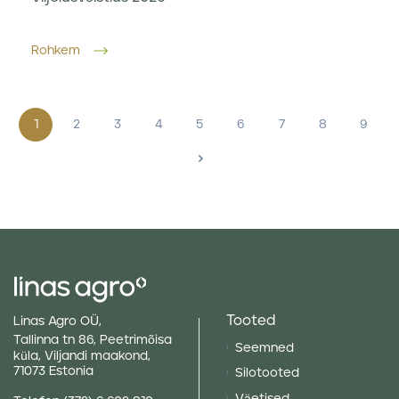
Rohkem
1
2
3
4
5
6
7
8
9
>
Tooted
Linas Agro OÜ,
Tallinna tn 86, Peetrimõisa
Seemned
küla, Viljandi maakond,
71073 Estonia
Silotooted