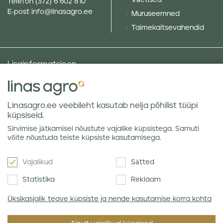
Väetised
Telefon
(372) 6 602 810
E-post
info@linasagro.ee
Muruseemned
Taimekaitsevahendid
Lisainformatsioon
Taluniku põllugalerii
Sotsiaalne vastutus ja poliitikad
Linasagro.ee veebileht kasutab nelja põhilist tüüpi
Andmekaitsetingimused
küpsiseid.
Kauba hoiustamine
Sirvimise jätkamisel nõustute vajalike küpsistega. Samuti
Teraviljaturu ülevaated
võite nõustuda teiste küpsiste kasutamisega.
Vajalikud
Sätted
Uudiskiri
Statistika
Reklaam
Üksikasjalik teave küpsiste ja nende kasutamise korra kohta
Nõustun Linas Agro
privaatsuseeskirjaga
.