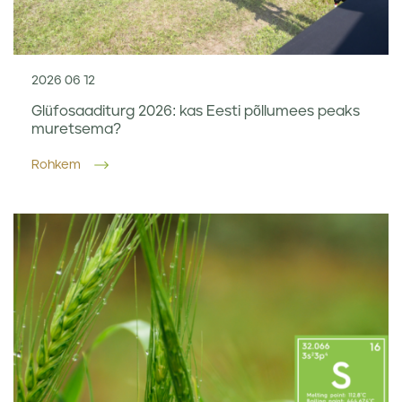
2026 06 12
Glüfosaaditurg 2026: kas Eesti põllumees peaks
muretsema?
Rohkem