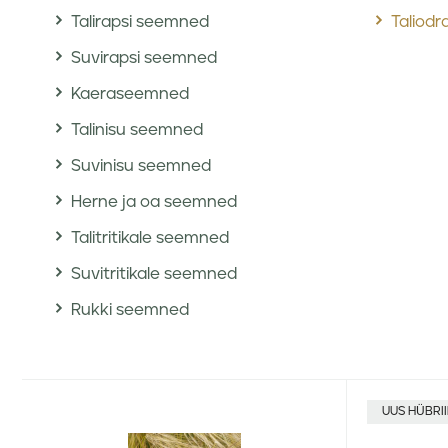
Talirapsi seemned
Taliod
Suvirapsi seemned
Kaeraseemned
Talinisu seemned
Suvinisu seemned
Herne ja oa seemned
Talitritikale seemned
Suvitritikale seemned
Rukki seemned
UUS HÜBRI