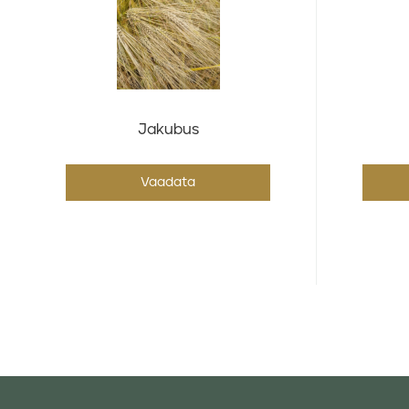
Jakubus
Vaadata