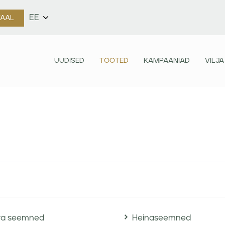
EE
TAAL
UUDISED
TOOTED
KAMPAANIAD
VILJA
ra seemned
Heinaseemned