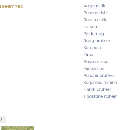
ra seemned
Valge ristik
Punane ristik
Roosa ristik
Lutsern
Päideroog
Roog-aruhein
Kerahein
Timut
Aasnurmikas
Festulolium
Punane aruhein
Karjamaa raihein
Harilik aruhein
1-aastane raihein
ID