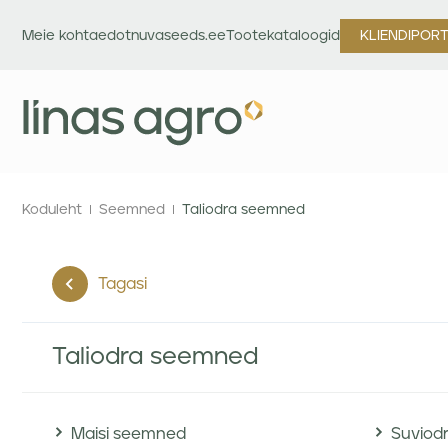
Meie kohta
edotnuvaseeds.ee
Tootekataloogid
KLIENDIPOR
Koduleht
Seemned
Taliodra seemned
Tagasi
Taliodra seemned
Maisi seemned
Suviod