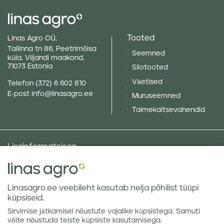
Tooted
Linas Agro OÜ,
Tallinna tn 86, Peetrimõisa
Seemned
küla, Viljandi maakond,
71073 Estonia
Silotooted
Väetised
Telefon
(372) 6 602 810
E-post
info@linasagro.ee
Muruseemned
Taimekaitsevahendid
Lisainformatsioon
Taluniku põllugalerii
Sotsiaalne vastutus ja poliitikad
Linasagro.ee veebileht kasutab nelja põhilist tüüpi
Andmekaitsetingimused
küpsiseid.
Kauba hoiustamine
Sirvimise jätkamisel nõustute vajalike küpsistega. Samuti
Teraviljaturu ülevaated
võite nõustuda teiste küpsiste kasutamisega.