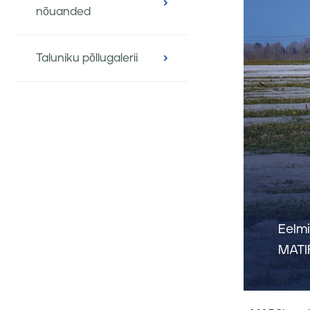
nõuanded
Taluniku põllugalerii
Eelmi
MATIF