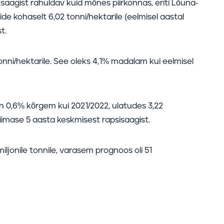
saagist rahuldav kuid mõnes piirkonnas, eriti Lõuna-
e kohaselt 6,02 tonni/hektarile (eelmisel aastal
t.
nni/hektarile. See oleks 4,1% madalam kui eelmisel
n 0,6% kõrgem kui 2021/2022, ulatudes 3,22
iimase 5 aasta keskmisest rapsisaagist.
jonile tonnile, varasem prognoos oli 51