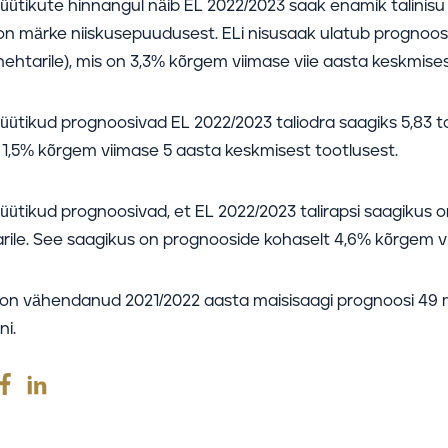
ütikute hinnangul näib EL 2022/2023 saak enamik talinisu 
n märke niiskusepuudusest. ELi nisusaak ulatub prognoosid
hehtarile), mis on 3,3% kõrgem viimase viie aasta keskmises
ütikud prognoosivad EL 2022/2023 taliodra saagiks 5,83 to
 1,5% kõrgem viimase 5 aasta keskmisest tootlusest.
ütikud prognoosivad, et EL 2022/2023 talirapsi saagikus o
arile. See saagikus on prognooside kohaselt 4,6% kõrgem v
 on vähendanud 2021/2022 aasta maisisaagi prognoosi 49 mil
ni.