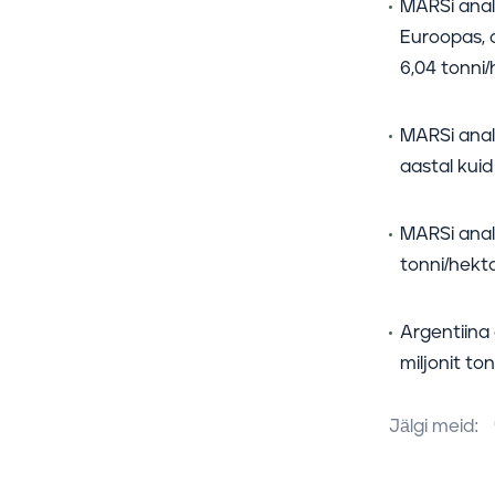
MARSi analü
Euroopas, o
6,04 tonni/
MARSi analü
aastal kuid
MARSi analü
tonni/hekt
Argentiina
miljonit ton
Jälgi meid: