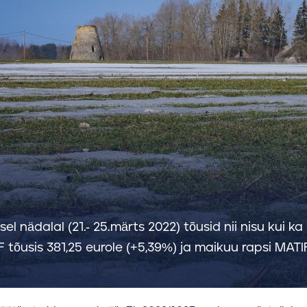
sel nädalal (21.- 25.märts 2022) tõusid nii nisu kui 
 tõusis 381,25 eurole (+5,39%) ja maikuu rapsi MATIF