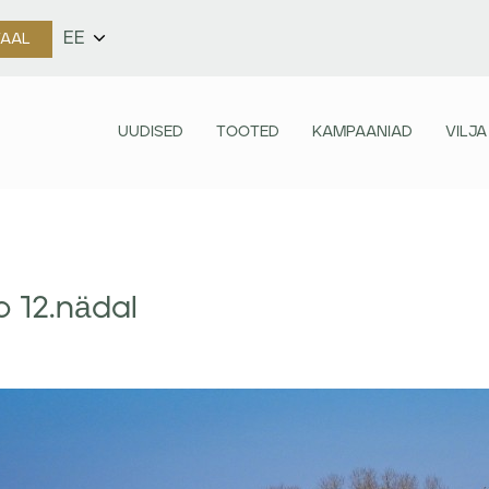
EE
TAAL
UUDISED
TOOTED
KAMPAANIAD
VILJA
fo 12.nädal