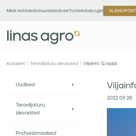
Meie kohta
edotnuvaseeds.ee
Tootekataloogid
KLIENDIPOR
Koduleht
Teraviljaturu ülevaated
Viljainfo 12.nädal
Viljain
Uudised
2022 03 28
Teraviljaturu
ülevaated
Professionaalsed