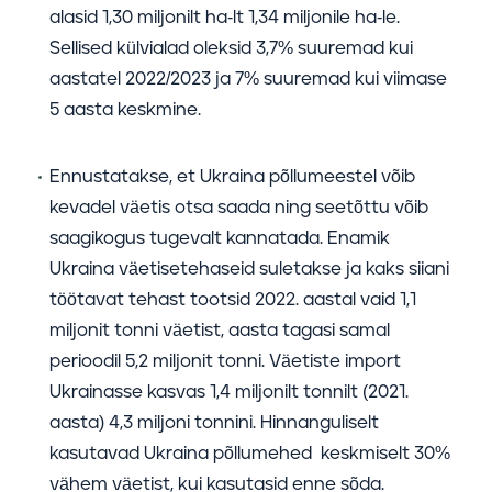
alasid 1,30 miljonilt ha-lt 1,34 miljonile ha-le.
Sellised külvialad oleksid 3,7% suuremad kui
aastatel 2022/2023 ja 7% suuremad kui viimase
5 aasta keskmine.
Ennustatakse, et Ukraina põllumeestel võib
kevadel väetis otsa saada ning seetõttu võib
saagikogus tugevalt kannatada. Enamik
Ukraina väetisetehaseid suletakse ja kaks siiani
töötavat tehast tootsid 2022. aastal vaid 1,1
miljonit tonni väetist, aasta tagasi samal
perioodil 5,2 miljonit tonni. Väetiste import
Ukrainasse kasvas 1,4 miljonilt tonnilt (2021.
aasta) 4,3 miljoni tonnini. Hinnanguliselt
kasutavad Ukraina põllumehed keskmiselt 30%
vähem väetist, kui kasutasid enne sõda.