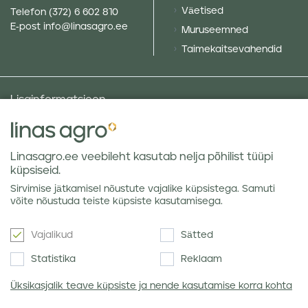
Väetised
Telefon
(372) 6 602 810
E-post
info@linasagro.ee
Muruseemned
Taimekaitsevahendid
Lisainformatsioon
Taluniku põllugalerii
Sotsiaalne vastutus ja poliitikad
Linasagro.ee veebileht kasutab nelja põhilist tüüpi
Andmekaitsetingimused
küpsiseid.
Kauba hoiustamine
Sirvimise jätkamisel nõustute vajalike küpsistega. Samuti
Teraviljaturu ülevaated
võite nõustuda teiste küpsiste kasutamisega.
Vajalikud
Sätted
Uudiskiri
Statistika
Reklaam
Üksikasjalik teave küpsiste ja nende kasutamise korra kohta
Nõustun Linas Agro
privaatsuseeskirjaga
.