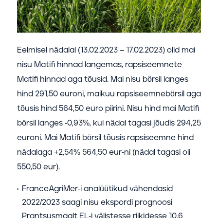
Eelmisel nädalal (13.02.2023 – 17.02.2023) olid mai
nisu Matifi hinnad langemas, rapsiseemnete
Matifi hinnad aga tõusid. Mai nisu börsil langes
hind 291,50 euroni, maikuu rapsiseemnebörsil aga
tõusis hind 564,50 euro piirini. Nisu hind mai Matifi
börsil langes -0,93%, kui nädal tagasi jõudis 294,25
euroni. Mai Matifi börsil tõusis rapsiseemne hind
nädalaga +2,54% 564,50 eur-ni (nädal tagasi oli
550,50 eur).
FranceAgriMer-i analüütikud vähendasid
2022/2023 saagi nisu ekspordi prognoosi
Prantsusmaalt EL-i välistesse riikidesse 10,6