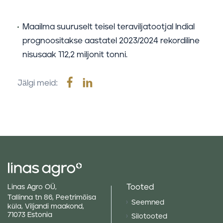
Maailma suuruselt teisel teraviljatootjal Indial
prognoositakse aastatel 2023/2024 rekordiline
nisusaak 112,2 miljonit tonni.
Jälgi meid:
Tooted
Linas Agro OÜ,
Tallinna tn 86, Peetrimõisa
Seemned
küla, Viljandi maakond,
71073 Estonia
Silotooted