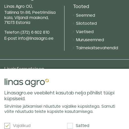
Tooted
Linas Agro OÜ,
Tallinna tn 86, Peetrimõisa
Seemned
küla, Viljandi maakond,
71073 Estonia
Silotooted
Väetised
Telefon
(372) 6 602 810
E-post
info@linasagro.ee
Muruseemned
Taimekaitsevahendid
Lisainformatsioon
Taluniku põllugalerii
Sotsiaalne vastutus ja poliitikad
Linasagro.ee veebileht kasutab nelja põhilist tüüpi
Andmekaitsetingimused
küpsiseid.
Kauba hoiustamine
Sirvimise jätkamisel nõustute vajalike küpsistega. Samuti
Teraviljaturu ülevaated
võite nõustuda teiste küpsiste kasutamisega.
Vajalikud
Sätted
Uudiskiri