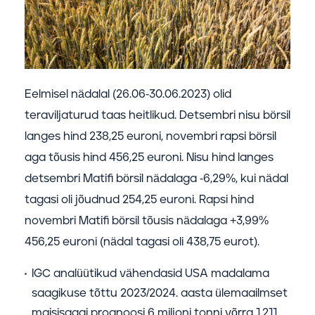
Eelmisel nädalal (26.06-30.06.2023) olid
teraviljaturud taas heitlikud. Detsembri nisu börsil
langes hind 238,25 euroni, novembri rapsi börsil
aga tõusis hind 456,25 euroni. Nisu hind langes
detsembri Matifi börsil nädalaga -6,29%, kui nädal
tagasi oli jõudnud 254,25 euroni. Rapsi hind
novembri Matifi börsil tõusis nädalaga +3,99%
456,25 euroni (nädal tagasi oli 438,75 eurot).
IGC analüütikud vähendasid USA madalama
saagikuse tõttu 2023/2024. aasta ülemaailmset
maisisaagi prognoosi 6 miljoni tonni võrra 1,211