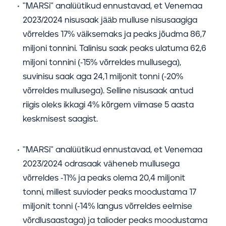
"MARSi" analüütikud ennustavad, et Venemaa
2023/2024 nisusaak jääb mulluse nisusaagiga
võrreldes 17% väiksemaks ja peaks jõudma 86,7
miljoni tonnini. Talinisu saak peaks ulatuma 62,6
miljoni tonnini (-15% võrreldes mullusega),
suvinisu saak aga 24,1 miljonit tonni (-20%
võrreldes mullusega). Selline nisusaak antud
riigis oleks ikkagi 4% kõrgem viimase 5 aasta
keskmisest saagist.
"MARSi" analüütikud ennustavad, et Venemaa
2023/2024 odrasaak väheneb mullusega
võrreldes -11% ja peaks olema 20,4 miljonit
tonni, millest suvioder peaks moodustama 17
miljonit tonni (-14% langus võrreldes eelmise
võrdlusaastaga) ja talioder peaks moodustama