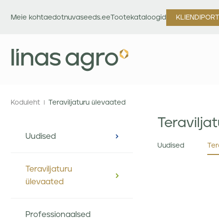
Meie kohta
edotnuvaseeds.ee
Tootekataloogid
KLIENDIPOR
Koduleht
Teraviljaturu ülevaated
Teravilja
Uudised
Uudised
Ter
Teraviljaturu
ülevaated
Professionaalsed