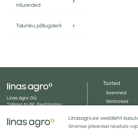
nõuanded
Taluniku põllugalerii
Tooted
Seemned
Linas Agro OÜ,
Silotooted
Tallinna tn 86, Peetrimõisa
küla, Viljandi maakond, 71073
Väetised
Estonia
Linasagro.ee veebileht kasutab
Muruseemned
Telefon
(372) 6 602 810
Sirvimise jätkamisel nõustute vaj
Taimekaitseva
E-post
info@linasagro.ee