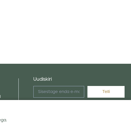
Uudiskiri
d
Nõustun Linas Agro
privaatsuseeskirjaga
.
ega.