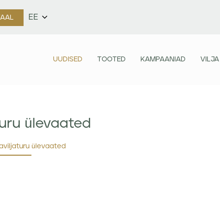
EE
TAAL
UUDISED
TOOTED
KAMPAANIAD
VILJA
turu ülevaated
aviljaturu ülevaated