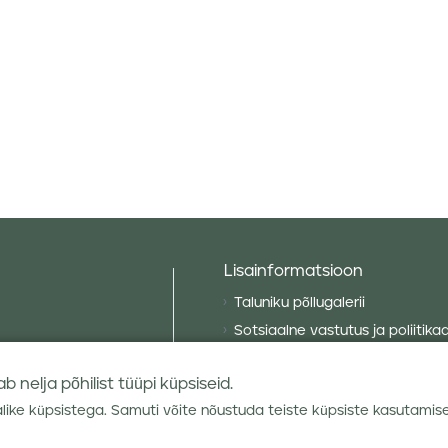
Lisainformatsioon
Taluniku põllugalerii
Sotsiaalne vastutus ja poliitika
Andmekaitsetingimused
 nelja põhilist tüüpi küpsiseid.
Kauba hoiustamine
alike küpsistega. Samuti võite nõustuda teiste küpsiste kasutamis
hendid
Teraviljaturu ülevaated