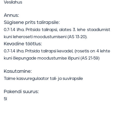
Vesilahus
Annus:
Sügisene prits talirapsile:
0.7-1.4 l/ha. Pritsida talirapsi, alates 3. lehe staadiumist
kuni leheroseti moodustumiseni (AS 13-20).
Kevadine töötlus:
0.7-1.4 l/ha. Pritsida talirapsi kevadel, (rosetis on 4 lehte
kuni õiepungade moodustumise lõpuni (AS 21-59)
Kasutamine:
Taime kasvuregulaator tali- ja suvirapsile
Pakendi suurus:
5l