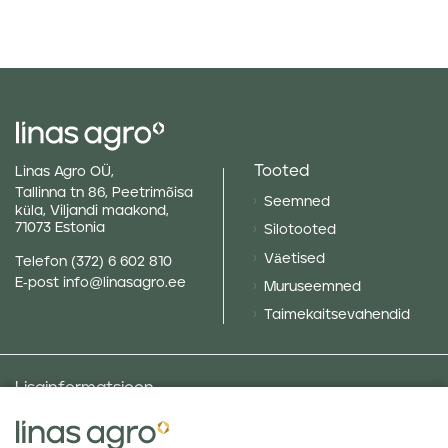
Tooted
Linas Agro OÜ,
Tallinna tn 86, Peetrimõisa
Seemned
küla, Viljandi maakond,
71073 Estonia
Silotooted
Väetised
Telefon
(372) 6 602 810
E-post
info@linasagro.ee
Muruseemned
Taimekaitsevahendid
Lisainformatsioon
Taluniku põllugalerii