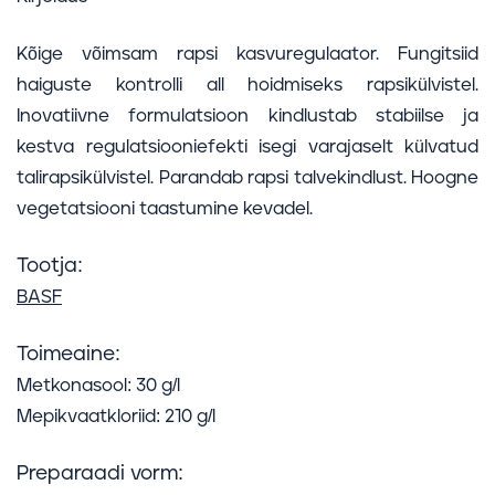
Kõige võimsam rapsi kasvuregulaator. Fungitsiid
haiguste kontrolli all hoidmiseks rapsikülvistel.
Inovatiivne formulatsioon kindlustab stabiilse ja
kestva regulatsiooniefekti isegi varajaselt külvatud
talirapsikülvistel. Parandab rapsi talvekindlust. Hoogne
vegetatsiooni taastumine kevadel.
Tootja:
BASF
Toimeaine:
Metkonasool: 30 g/l
Mepikvaatkloriid: 210 g/l
Preparaadi vorm: