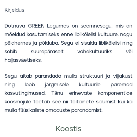
Kirjeldus
Dotnuva GREEN Legumes on seemnesegu, mis on
mõeldud kasutamiseks enne liblikõielisi kultuure, nagu
põldhernes ja põlduba. Segu ei sisalda liblikõielisi ning
sobib suurepäraselt vahekultuuriks või
haljasväetiseks.
Segu aitab parandada mulla struktuuri ja viljakust
ning loob järgmisele kultuurile paremad
kasvutingimused. Tänu erinevate komponentide
koosmõjule toetab see nii toitainete sidumist kui ka
mulla füüsikaliste omaduste parandamist.
Koostis