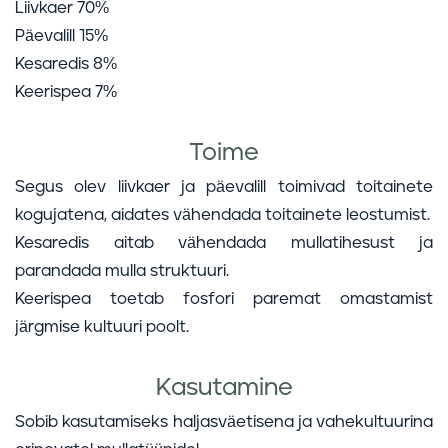
Liivkaer 70%
Päevalill 15%
Kesaredis 8%
Keerispea 7%
Toime
Segus olev liivkaer ja päevalill toimivad toitainete
kogujatena, aidates vähendada toitainete leostumist.
Kesaredis aitab vähendada mullatihesust ja
parandada mulla struktuuri.
Keerispea toetab fosfori paremat omastamist
järgmise kultuuri poolt.
Kasutamine
Sobib kasutamiseks haljasväetisena ja vahekultuurina