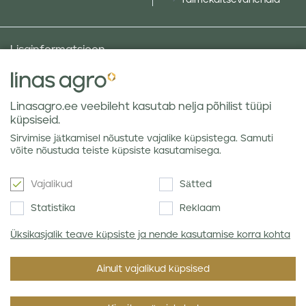
Taimekaitsevahendid
Lisainformatsioon
Taluniku põllugalerii
Sotsiaalne vastutus ja poliitikad
Linasagro.ee veebileht kasutab nelja põhilist tüüpi
Andmekaitsetingimused
küpsiseid.
Kauba hoiustamine
Sirvimise jätkamisel nõustute vajalike küpsistega. Samuti
Teraviljaturu ülevaated
võite nõustuda teiste küpsiste kasutamisega.
Vajalikud
Sätted
Uudiskiri
Statistika
Reklaam
Üksikasjalik teave küpsiste ja nende kasutamise korra kohta
Nõustun Linas Agro
privaatsuseeskirjaga
.
Ainult vajalikud küpsised