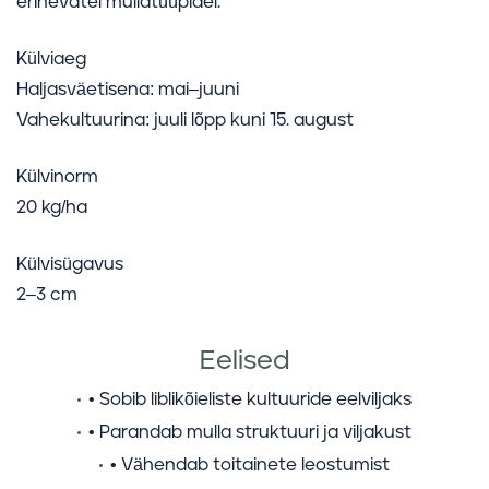
erinevatel mullatüüpidel.
Külviaeg
Haljasväetisena: mai–juuni
Vahekultuurina: juuli lõpp kuni 15. august
Külvinorm
20 kg/ha
Külvisügavus
2–3 cm
Eelised
• Sobib liblikõieliste kultuuride eelviljaks
• Parandab mulla struktuuri ja viljakust
• Vähendab toitainete leostumist