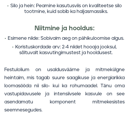
Silo ja hein:
Peamine kasutusviis on kvaliteetse silo
tootmine, kuid sobib ka haljasmassiks.
Niitmine ja hooldus:
Esimene niide:
Sobivaim aeg on pähikuloomise algus.
Koristuskordade arv:
2-4 niidet hooaja jooksul,
sõltuvalt kasvutingimustest ja hooldusest.
Festulolium on usaldusväärne ja mitmekülgne
heintaim, mis tagab suure saagikuse ja energiarikka
loomasööda nii silo- kui ka rohumaadel. Tänu oma
vastupidavusele ja intensiivsele kasvule on see
asendamatu komponent mitmekesistes
seemnesegudes.