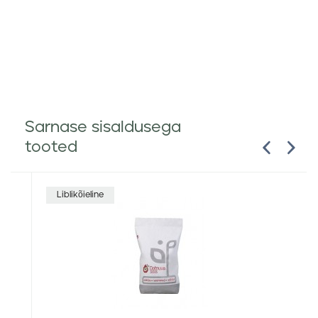
Sarnase sisaldusega
tooted
Liblikõieline
K