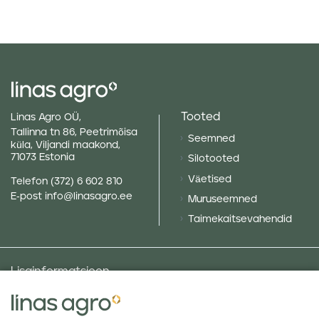
Tooted
Linas Agro OÜ,
Tallinna tn 86, Peetrimõisa
Seemned
küla, Viljandi maakond,
71073 Estonia
Silotooted
Väetised
Telefon
(372) 6 602 810
E-post
info@linasagro.ee
Muruseemned
Taimekaitsevahendid
Lisainformatsioon
Taluniku põllugalerii
Sotsiaalne vastutus ja poliitikad