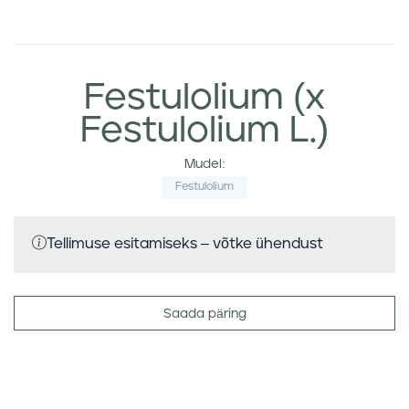
Festulolium (x
Festulolium L.)
Mudel:
Festulolium
Tellimuse esitamiseks – võtke ühendust
Saada päring