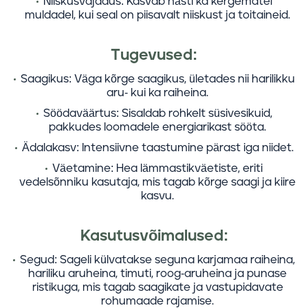
Niiskusvajadus:
Kasvab hästi ka kergematel
muldadel, kui seal on piisavalt niiskust ja toitaineid.
Tugevused:
Saagikus:
Väga kõrge saagikus, ületades nii harilikku
aru- kui ka raiheina.
Söödaväärtus:
Sisaldab rohkelt süsivesikuid,
pakkudes loomadele energiarikast sööta.
Ädalakasv:
Intensiivne taastumine pärast iga niidet.
Väetamine:
Hea lämmastikväetiste, eriti
vedelsõnniku kasutaja, mis tagab kõrge saagi ja kiire
kasvu.
Kasutusvõimalused:
Segud:
Sageli külvatakse seguna karjamaa raiheina,
hariliku aruheina, timuti, roog-aruheina ja punase
ristikuga, mis tagab saagikate ja vastupidavate
rohumaade rajamise.