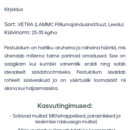
Kirjeldus
Sort:
VĖTRA (LAMMC Põllumajandusinstituut, Leedu)
Külvinorm:
25-35 kg/ha
Festulolium on hariliku aruheina ja raiheina hübriid, mis
ühendab mõlema taime parimad omadused. See on
saagikam kui kumbki vanemliik eraldi ning sobib
ideaalselt söödatootmiseks. Festulolium sisaldab
rohkelt süsivesikuid ja on väärtuslik loomasööt nii
silona kui haljasmassina.
Kasvutingimused:
Sobivad mullad:
Mittehappelised, parasniisked ja
keskmise raskusega mullad.