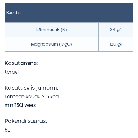
Koostis
Lämmastik (N)
84 g/l
Magneesium (MgO)
120 g/l
Kasutamine:
teravili
Kasutusviis ja norm:
Lehtede kaudu 2-5 l/ha
min 150l vees
Pakendi suurus:
5L