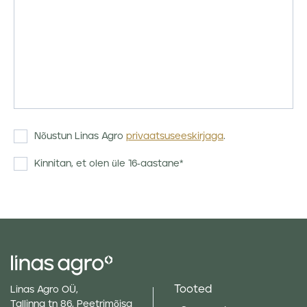
Nõustun Linas Agro
privaatsuseeskirjaga
.
Kinnitan, et olen üle 16-aastane*
Tooted
Linas Agro OÜ,
Tallinna tn 86, Peetrimõisa