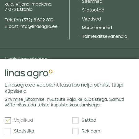
Seemned
küla, Viljandi maakond,
71073 Estonia
Silotooted
Väetised
Telefon
(372) 6 602 810
E-post
info@linasagro.ee
Muruseemned
Taimekaitsevahendid
Lisainformatsioon
Taluniku põllugalerii
Sotsiaalne vastutus ja poliitikad
Linasagro.ee veebileht kasutab nelja põhilist tüüpi
Andmekaitsetingimused
küpsiseid.
Kauba hoiustamine
Sirvimise jätkamisel nõustute vajalike küpsistega. Samuti
Teraviljaturu ülevaated
võite nõustuda teiste küpsiste kasutamisega.
Vajalikud
Sätted
Uudiskiri
Statistika
Reklaam