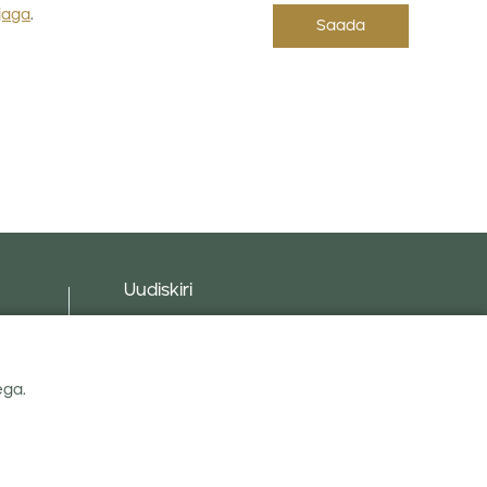
jaga
.
Uudiskiri
d
ega.
Nõustun Linas Agro
privaatsuseeskirjaga
.