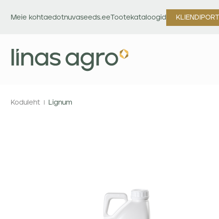
Meie kohta
edotnuvaseeds.ee
Tootekataloogid
KLIENDIPOR
Koduleht
Lignum