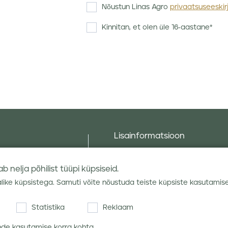
Nõustun Linas Agro
privaatsuseeskir
Kinnitan, et olen üle 16-aastane*
Lisainformatsioon
Taluniku põllugalerii
Sotsiaalne vastutus ja poliitika
 nelja põhilist tüüpi küpsiseid.
Andmekaitsetingimused
alike küpsistega. Samuti võite nõustuda teiste küpsiste kasutamis
Kauba hoiustamine
Statistika
Reklaam
hendid
Teraviljaturu ülevaated
ende kasutamise korra kohta