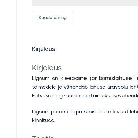
Saada päring
Kirjeldus
Kirjeldus
kleepaine (pritsimislahuse l
Lignum on
taimedele ja vähendab lahuse äravoolu leh
katvuse ning suurendab taimekaitsevahendi
Lignum parandab pritsimislahuse levikut leh
kinnituda.