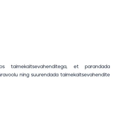
os taimekaitsevahenditega, et parandada
 äravoolu ning suurendada taimekaitsevahendite