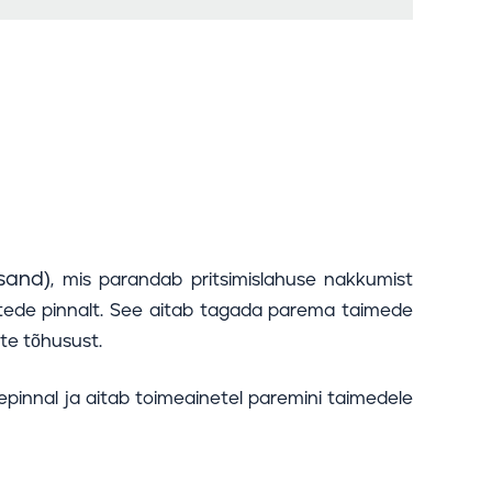
isand)
, mis parandab pritsimislahuse nakkumist
tede pinnalt. See aitab tagada parema taimede
te tõhusust.
epinnal ja aitab toimeainetel paremini taimedele