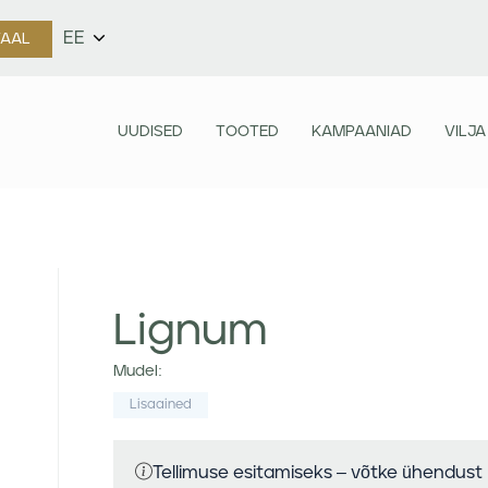
EE
TAAL
UUDISED
TOOTED
KAMPAANIAD
VILJA
Lignum
Mudel:
Lisaained
Tellimuse esitamiseks – võtke ühendust