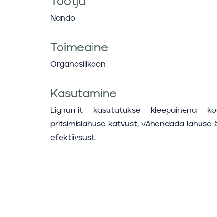
Tootja
Nando
Toimeaine
Organosilikoon
Kasutamine
Lignumit kasutatakse kleepainena ko
pritsimislahuse katvust, vähendada lahuse
efektiivsust.