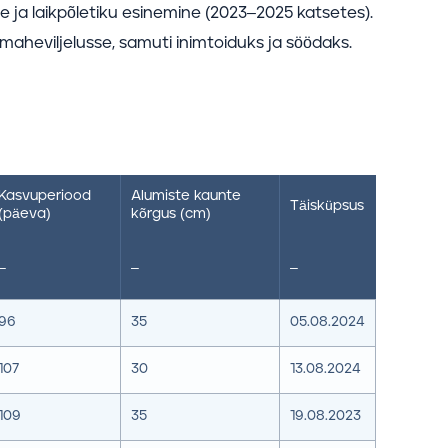
 ja laikpõletiku esinemine (2023–2025 katsetes).
 maheviljelusse, samuti inimtoiduks ja söödaks.
Kasvuperiood
Alumiste kaunte
Täisküpsus
(päeva)
kõrgus (cm)
–
–
–
96
35
05.08.2024
107
30
13.08.2024
109
35
19.08.2023