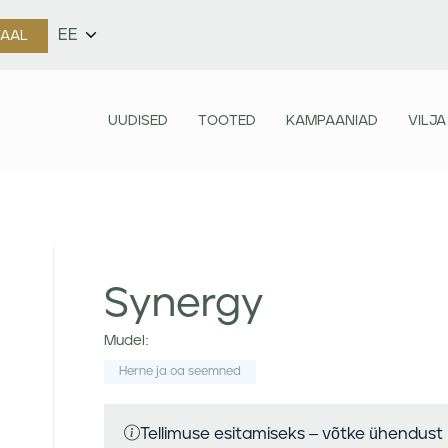
EE
TAAL
UUDISED
TOOTED
KAMPAANIAD
VILJA
Synergy
Mudel:
Herne ja oa seemned
Tellimuse esitamiseks – võtke ühendust