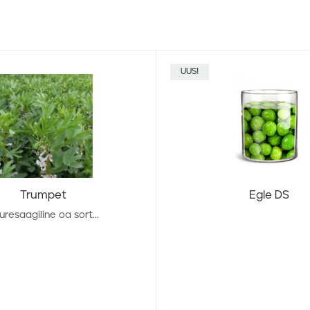
UUS!
Trumpet
Egle DS
uresaagiline oa sort...