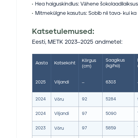
Hea haiguskindlus:
Vähene šokolaadilaiksuse
Mitmekülgne kasutus:
Sobib nii tava- kui ka
Katsetulemused:
Eesti, METK 2023–2025 andmetel:
Saagikus
Kõrgus
Aasta
Katsekoht
(kg/ha)
(cm)
2025
Viljandi
6303
–
2024
92
5284
Võru
2024
Viljandi
97
5090
2023
97
5859
Võru