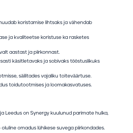
uudab koristamise lihtsaks ja vähendab
se ja kvaliteetse koristuse ka rasketes
alt aastast ja piirkonnast.
sasti käsitletavaks ja sobivaks tööstuslikuks
isse, säilitades vajaliku toiteväärtuse.
dus toidutootmises ja loomakasvatuses.
 ja Leedus on Synergy kuulunud parimate hulka,
– oluline omadus lühikese suvega piirkondades.