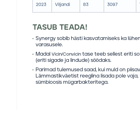
2023
Viljandi
83
3097
TASUB TEADA!
Synergy sobib hästi kasvatamiseks ka lüh
varasusele.
Madal
tase teeb sellest eriti s
Vicin/Convicin
(eriti sigade ja lindude) söödaks.
Parimad tulemused saad, kui muld on piisava
Lämmastikväetist reeglina lisada pole vaj
sümbioosis mügarbakteritega.