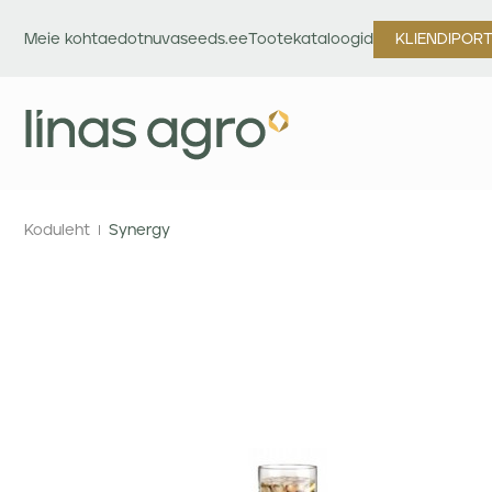
Meie kohta
edotnuvaseeds.ee
Tootekataloogid
KLIENDIPOR
Koduleht
Synergy