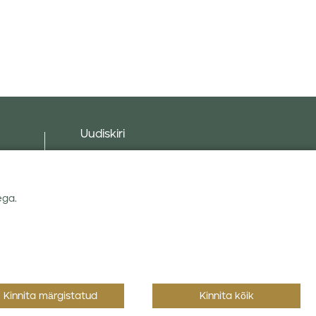
Uudiskiri
d
ega.
Nõustun Linas Agro
privaatsuseeskirjaga
.
Kinnita märgistatud
Kinnita kõik