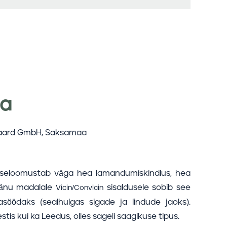
ba
gaard GmbH, Saksamaa
 iseloomustab väga hea lamandumiskindlus, hea
 Tänu madalale
sisaldusele sobib see
Vicin/Convicin
asöödaks (sealhulgas sigade ja lindude jaoks).
is kui ka Leedus, olles sageli saagikuse tipus.