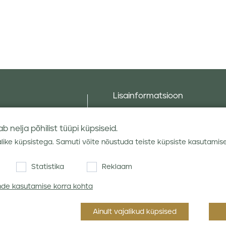
Lisainformatsioon
Taluniku põllugalerii
Sotsiaalne vastutus ja poliitika
 nelja põhilist tüüpi küpsiseid.
Andmekaitsetingimused
alike küpsistega. Samuti võite nõustuda teiste küpsiste kasutamis
Kauba hoiustamine
Statistika
Reklaam
hendid
Teraviljaturu ülevaated
ende kasutamise korra kohta
Ainult vajalikud küpsised