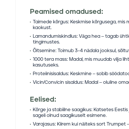
Peamised omadused:
Taimede kõrgus:
Keskmise kõrgusega, mis m
kaokust.
Lamandumiskindlus:
Väga hea – tagab ühtla
tingimustes.
Õitsemine:
Toimub 3–4 nädala jooksul, sõltuv
1000 tera mass:
Madal, mis muudab vilja liht
kasutuseks.
Proteiinisisaldus:
Keskmine – sobib söödatootm
Vicin/Convicin sisaldus:
Madal – oluline oma
Eelised:
Kõrge ja stabiilne saagikus:
Katsetes Eestis
sageli olnud saagikuselt esimene.
Varajasus:
Kiirem kui näiteks sort Trumpet 