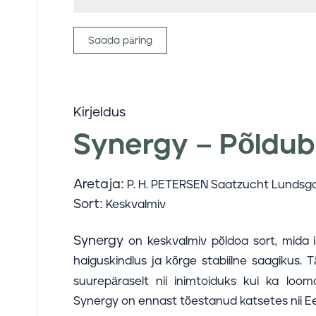
Saada päring
Kirjeldus
Synergy – Põldu
Aretaja:
P. H. PETERSEN Saatzucht Lunds
Sort:
Keskvalmiv
Synergy
on keskvalmiv põldoa sort, mida
haiguskindlus ja kõrge stabiilne saagikus.
suurepäraselt nii inimtoiduks kui ka loom
Synergy on ennast tõestanud katsetes nii Eest