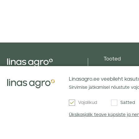
Tooted
Seemned
Linas Agro OÜ,
Silotooted
Linasagro.ee veebileht kasutab
Tallinna tn 86, Peetrimõisa
küla, Viljandi maakond, 71073
Väetised
Sirvimise jätkamisel nõustute vaj
Estonia
Muruseemned
Telefon
(372) 6 602 810
Vajalikud
Sätted
Taimekaitseva
E-post
info@linasagro.ee
Üksikasjalik teave küpsiste ja n