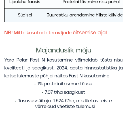
Lipulehe faasis
Proteiini tõstmine nisu puhul
Sügisel
Juurestiku arendamine hiliste külvide k
NB!
õitsemise ajal
Mitte kasutada teraviljade
.
Majanduslik mõju
Yara Polar Fast N kasutamine võimaldab tõsta nisu
kvaliteeti ja saagikust. 2024. aasta hinnastatistika ja
katsetulemuste põhjal näitas Fast N kasutamine:
1% proteiinitaseme tõusu
7,07 t/ha
saagikust
Tasuvusnäitaja
: 1 524 €/ha, mis ületas teiste
võrreldud väetiste tulemusi