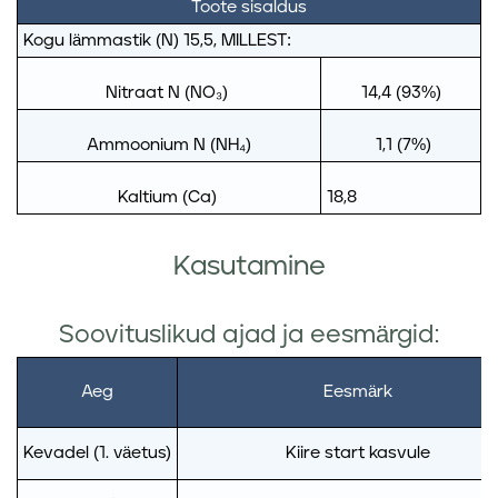
Toote sisaldus
Kogu lämmastik (N) 15,5, MILLEST:
Nitraat N (NO₃)
14,4 (93%)
Ammoonium N (NH₄)
1,1 (7%)
Kaltium (Ca)
18,8
Kasutamine
Soovituslikud ajad ja eesmärgid:
Aeg
Eesmärk
Kevadel
(1. väetus)
Kiire start kasvule