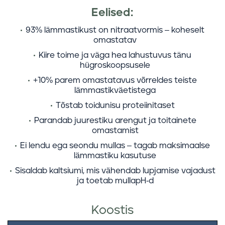
Eelised:
93% lämmastikust
on nitraatvormis – koheselt
omastatav
Kiire toime
ja väga hea lahustuvus tänu
hügroskoopsusele
+10% parem omastatavus
võrreldes teiste
lämmastikväetistega
Tõstab toidunisu proteiinitaset
Parandab juurestiku arengut
ja toitainete
omastamist
Ei lendu ega seondu mullas
– tagab maksimaalse
lämmastiku kasutuse
Sisaldab
kaltsiumi
, mis vähendab lupjamise vajadust
ja toetab mullapH-d
Koostis