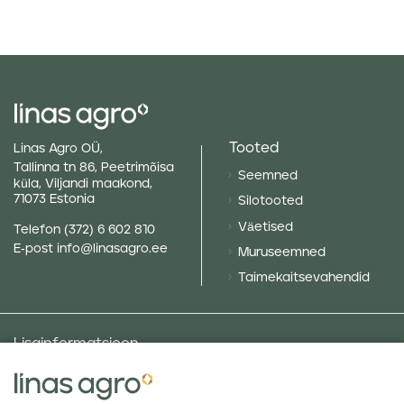
Tooted
Linas Agro OÜ,
Tallinna tn 86, Peetrimõisa
Seemned
küla, Viljandi maakond,
71073 Estonia
Silotooted
Väetised
Telefon
(372) 6 602 810
E-post
info@linasagro.ee
Muruseemned
Taimekaitsevahendid
Lisainformatsioon
Taluniku põllugalerii
Sotsiaalne vastutus ja poliitikad