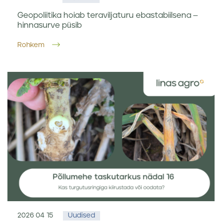
Geopoliitika hoiab teraviljaturu ebastabiilsena –
hinnasurve püsib
Rohkem
2026 04 15
Uudised