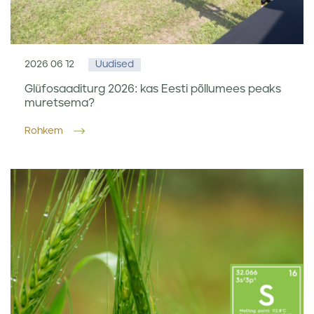
2026 06 12
Uudised
Glüfosaaditurg 2026: kas Eesti põllumees peaks
muretsema?
Rohkem