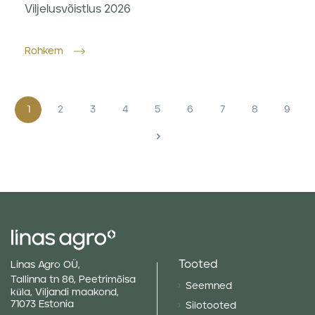
Viljelusvõistlus 2026
Rohkem
1
2
3
4
5
6
7
8
9
>
Tooted
Linas Agro OÜ,
Tallinna tn 86, Peetrimõisa
Seemned
küla, Viljandi maakond,
71073 Estonia
Silotooted