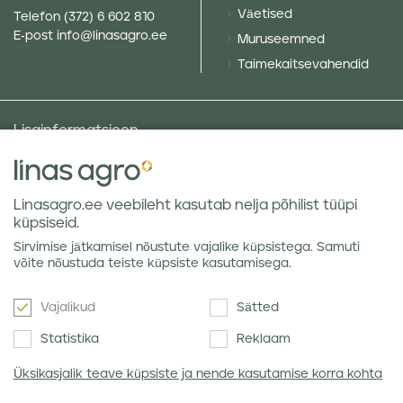
Väetised
Telefon
(372) 6 602 810
E-post
info@linasagro.ee
Muruseemned
Taimekaitsevahendid
Lisainformatsioon
Taluniku põllugalerii
Sotsiaalne vastutus ja poliitikad
Linasagro.ee veebileht kasutab nelja põhilist tüüpi
Andmekaitsetingimused
küpsiseid.
Kauba hoiustamine
Sirvimise jätkamisel nõustute vajalike küpsistega. Samuti
Teraviljaturu ülevaated
võite nõustuda teiste küpsiste kasutamisega.
Vajalikud
Sätted
Uudiskiri
Statistika
Reklaam
Üksikasjalik teave küpsiste ja nende kasutamise korra kohta
Nõustun Linas Agro
privaatsuseeskirjaga
.