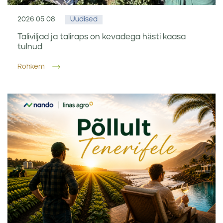
2026 05 08
Uudised
Taliviljad ja taliraps on kevadega hästi kaasa
tulnud
Rohkem