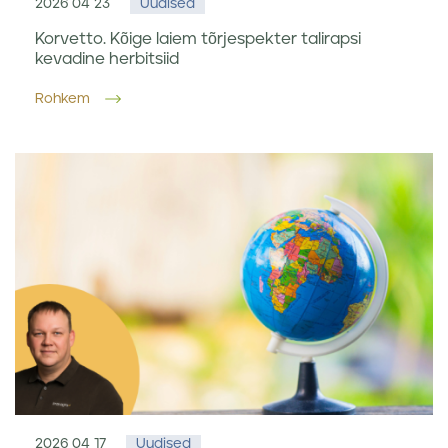
2026 04 23
Uudised
Korvetto. Kõige laiem tõrjespekter talirapsi
kevadine herbitsiid
Rohkem
2026 04 17
Uudised