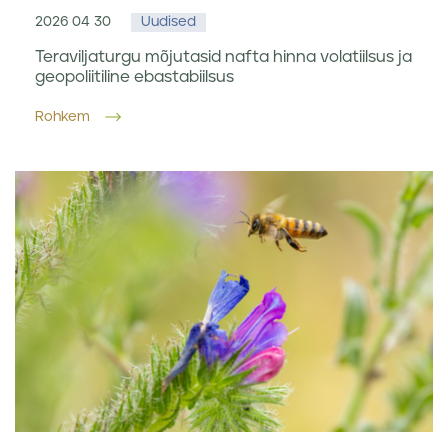
2026 04 30
Uudised
Teraviljaturgu mõjutasid nafta hinna volatiilsus ja
geopoliitiline ebastabiilsus
Rohkem