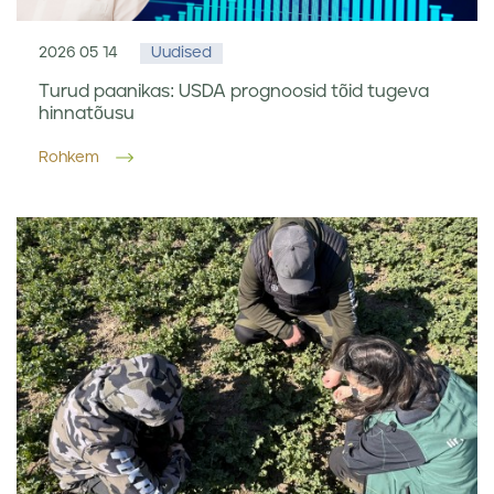
2026 05 14
Uudised
Turud paanikas: USDA prognoosid tõid tugeva
hinnatõusu
Rohkem