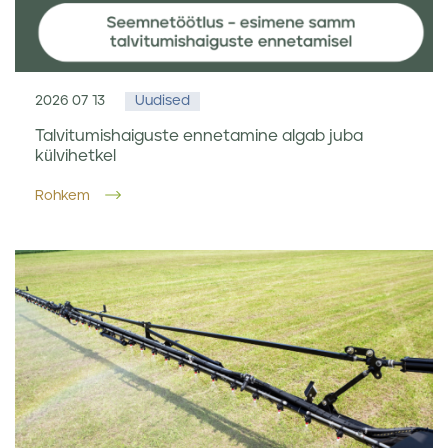
2026 07 13
Uudised
Talvitumishaiguste ennetamine algab juba
külvihetkel
Rohkem