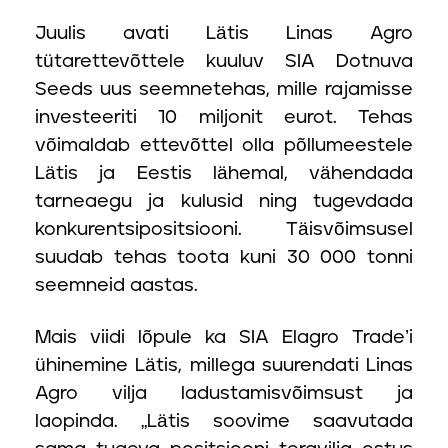
Juulis avati Lätis Linas Agro
tütarettevõttele kuuluv SIA Dotnuva
Seeds uus seemnetehas, mille rajamisse
investeeriti 10 miljonit eurot. Tehas
võimaldab ettevõttel olla põllumeestele
Lätis ja Eestis lähemal, vähendada
tarneaegu ja kulusid ning tugevdada
konkurentsipositsiooni. Täisvõimsusel
suudab tehas toota kuni 30 000 tonni
seemneid aastas.
Mais viidi lõpule ka SIA Elagro Trade’i
ühinemine Lätis, millega suurendati Linas
Agro vilja ladustamisvõimsust ja
laopinda. „Lätis soovime saavutada