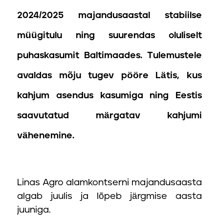
2024/2025 majandusaastal stabiilse
müügitulu ning suurendas oluliselt
puhaskasumit Baltimaades. Tulemustele
avaldas mõju tugev pööre Lätis, kus
kahjum asendus kasumiga ning Eestis
saavutatud märgatav kahjumi
vähenemine.
Linas Agro alamkontserni majandusaasta
algab juulis ja lõpeb järgmise aasta
juuniga.