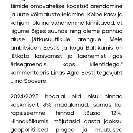
tiimide omavahelise koostöö arendamine
ja uute võimaluste leidmine. Käibe kasv ja
kahjumi oluline vähenemine kinnitavad, et
liigume õiges suunas ning oleme pannud
aluse jätkusuutlikule arengule. Meie
ambitsioon Eestis ja kogu Baltikumis on
jätkata kasvamist ja laienemist igas
ärisegmendis, koos klientidega,“
kommenteeris Linas Agro Eesti tegevjuht
Liina Soovere
.
2024/2025 hooajal olid nisu hinnad
keskmiselt 3% madalamad, samas kui
rapsiseemne hinnad tõusid 12%.
Hinnakõikumisi mõjutasid aasta jooksul
geopoliitilised pinged ja muutused