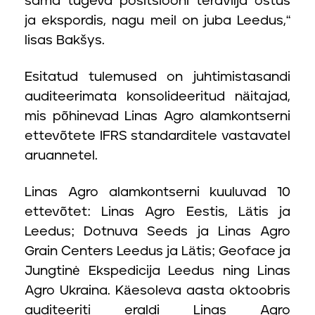
sama tugeva positsiooni teravilja ostus
ja ekspordis, nagu meil on juba Leedus,“
lisas Bakšys.
Esitatud tulemused on juhtimistasandi
auditeerimata konsolideeritud näitajad,
mis põhinevad Linas Agro alamkontserni
ettevõtete IFRS standarditele vastavatel
aruannetel.
Linas Agro alamkontserni kuuluvad 10
ettevõtet: Linas Agro Eestis, Lätis ja
Leedus; Dotnuva Seeds ja Linas Agro
Grain Centers Leedus ja Lätis; Geoface ja
Jungtinė Ekspedicija Leedus ning Linas
Agro Ukraina. Käesoleva aasta oktoobris
auditeeriti eraldi Linas Agro