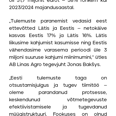
oli 31,7 miljonit eurot – 58% rohkem kui
2023/2024 majandusaastal.
„Tulemuste paranemist vedasid eest
ettevõtted Lätis ja Eestis – netokäive
kasvas Eestis 17% ja Lätis 16%. Lätis
liikusime kahjumist kasumisse ning Eestis
vähendasime varasema perioodi üle 3
miljoni suuruse kahjumi miinimumini,“ ütles
AB Linas Agro tegevjuht
Jonas Bakšys
.
„Eesti tulemuste taga on
otsustamisjulgus ja tugev tiimitöö –
oleme parandanud protsesse,
keskendunud võtmetegevuste
efektiivistamisele ja tugevdanud
müügistruktuuri. Fookuses on olnud