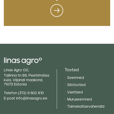
Tooted
Linas Agro OÜ,
Tallinna tn 86, Peetrimõisa
Seemned
küla, Viljandi maakond,
71073 Estonia
Silotooted
Väetised
Telefon
(372) 6 602 810
E-post
info@linasagro.ee
Muruseemned
Taimekaitsevahendid