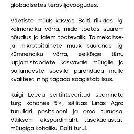
globaalsetes teraviljavoogudes.
Väetiste müük kasvas Balti riikides ligi
kolmandiku võrra, mida toetas suurem
nõudlus ja laiem tootevalik. Taimekaitse-
ja mikrotoitainete müük suurenes ligi
kümnendiku võrra, eelkõige tänu
lupjamistoodete kasvavale müügile ja
põllumeeste soovile parandada mulla
kvaliteeti ning tagada saagistabiilsus.
Kuigi Leedu sertifitseeritud seemnete
turg kahanes 5%, säilitas Linas Agro
turuliidri positsiooni ja oma turuosa.
Väiksem ekspordimaht tasakaalustati
müügiga kohalikul Balti turul.