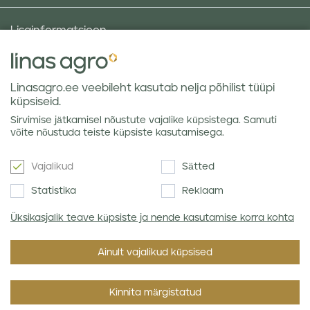
Lisainformatsioon
Taluniku põllugalerii
Sotsiaalne vastutus ja poliitikad
Linasagro.ee veebileht kasutab nelja põhilist tüüpi
Andmekaitsetingimused
küpsiseid.
Kauba hoiustamine
Sirvimise jätkamisel nõustute vajalike küpsistega. Samuti
Teraviljaturu ülevaated
võite nõustuda teiste küpsiste kasutamisega.
Vajalikud
Sätted
Uudiskiri
Statistika
Reklaam
Üksikasjalik teave küpsiste ja nende kasutamise korra kohta
Nõustun Linas Agro
privaatsuseeskirjaga
.
Ainult vajalikud küpsised
Kinnita märgistatud