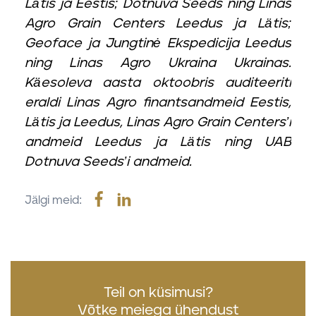
Lätis ja Eestis; Dotnuva Seeds ning Linas
Agro Grain Centers Leedus ja Lätis;
Geoface ja Jungtinė Ekspedicija Leedus
ning Linas Agro Ukraina Ukrainas.
Käesoleva aasta oktoobris auditeeriti
eraldi Linas Agro finantsandmeid Eestis,
Lätis ja Leedus, Linas Agro Grain Centers’i
andmeid Leedus ja Lätis ning UAB
Dotnuva Seeds’i andmeid.
Jälgi meid:
Teil on küsimusi?
Võtke meiega ühendust