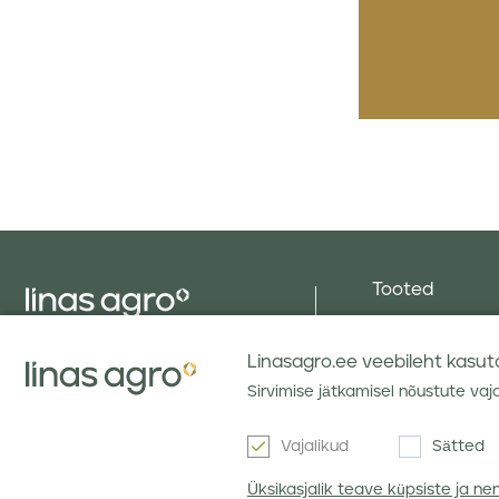
Tooted
Seemned
Linas Agro OÜ,
Silotooted
Linasagro.ee veebileht kasutab
Tallinna tn 86, Peetrimõisa
küla, Viljandi maakond, 71073
Väetised
Sirvimise jätkamisel nõustute vaj
Estonia
Muruseemned
Telefon
(372) 6 602 810
Vajalikud
Sätted
Taimekaitseva
E-post
info@linasagro.ee
Üksikasjalik teave küpsiste ja n