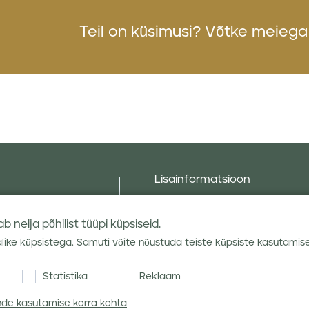
Teil on küsimusi?
Võtke meiega
Lisainformatsioon
Taluniku põllugalerii
Sotsiaalne vastutus ja poliitika
 nelja põhilist tüüpi küpsiseid.
Andmekaitsetingimused
alike küpsistega. Samuti võite nõustuda teiste küpsiste kasutamis
Kauba hoiustamine
Statistika
Reklaam
hendid
Teraviljaturu ülevaated
ende kasutamise korra kohta