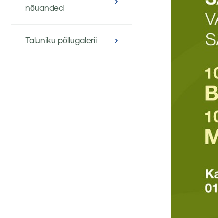
nõuanded
Taluniku põllugalerii