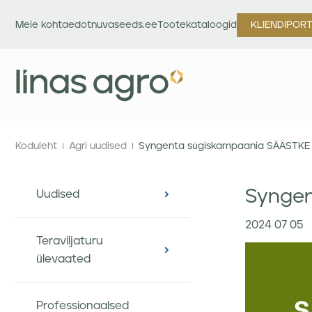
Meie kohta
edotnuvaseeds.ee
Tootekataloogid
KLIENDIPOR
Koduleht
Agri uudised
Syngenta sügiskampaania SÄÄSTKE
Syngen
Uudised
2024 07 05
Teraviljaturu
ülevaated
Professionaalsed