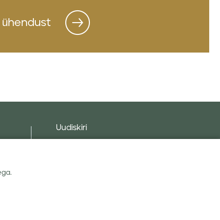
 ühendust
Uudiskiri
d
ega.
Nõustun Linas Agro
privaatsuseeskirjaga
.