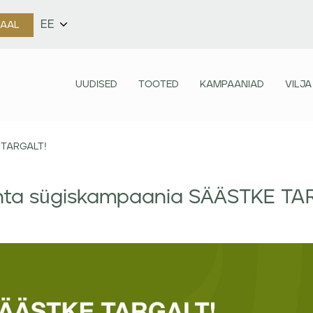
EE
TAAL
UUDISED
TOOTED
KAMPAANIAD
VILJA
 TARGALT!
ta sügiskampaania SÄÄSTKE TA