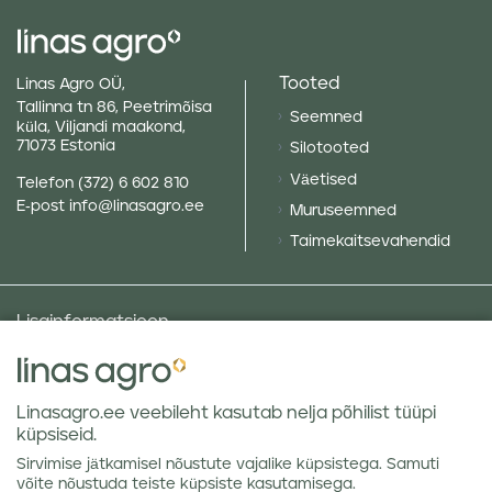
Tooted
Linas Agro OÜ,
Tallinna tn 86, Peetrimõisa
Seemned
küla, Viljandi maakond,
71073 Estonia
Silotooted
Väetised
Telefon
(372) 6 602 810
E-post
info@linasagro.ee
Muruseemned
Taimekaitsevahendid
Lisainformatsioon
Taluniku põllugalerii
Sotsiaalne vastutus ja poliitikad
Linasagro.ee veebileht kasutab nelja põhilist tüüpi
Andmekaitsetingimused
küpsiseid.
Kauba hoiustamine
Sirvimise jätkamisel nõustute vajalike küpsistega. Samuti
Teraviljaturu ülevaated
võite nõustuda teiste küpsiste kasutamisega.