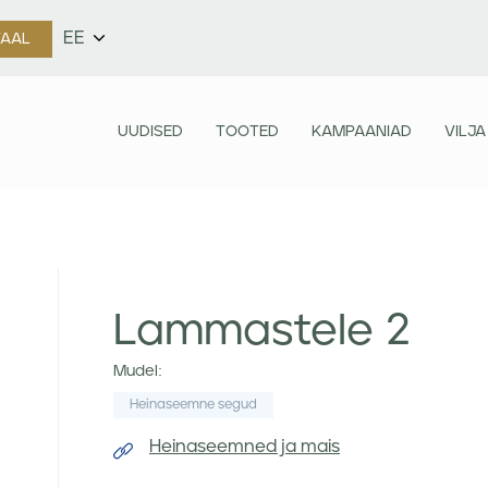
EE
TAAL
UUDISED
TOOTED
KAMPAANIAD
VILJA
Lammastele 2
Mudel:
Heinaseemne segud
Heinaseemned ja mais