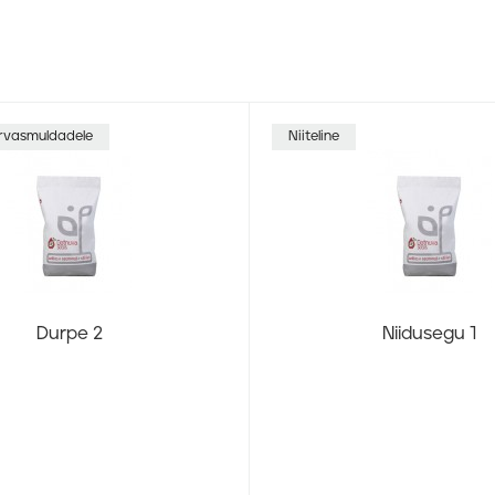
turvasmuldadele
Niiteline
Durpe 2
Niidusegu 1