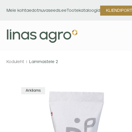
Meie kohta
edotnuvaseeds.ee
Tootekataloogid
KLIENDIPOR
Koduleht
Lammastele 2
Arkliams