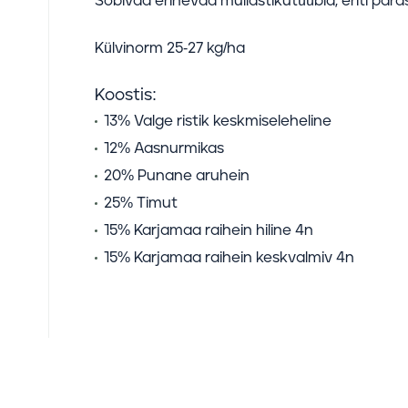
Sobivad erinevad mullastikutüübid, eriti para
Külvinorm 25-27 kg/ha
Koostis:
13% Valge ristik keskmiseleheline
12% Aasnurmikas
20% Punane aruhein
25% Timut
15% Karjamaa raihein hiline 4n
15% Karjamaa raihein keskvalmiv 4n