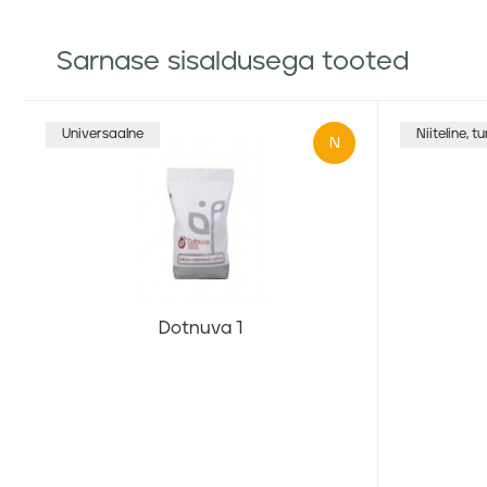
Sarnase sisaldusega tooted
Universaalne
Niiteline, 
N
Dotnuva 1