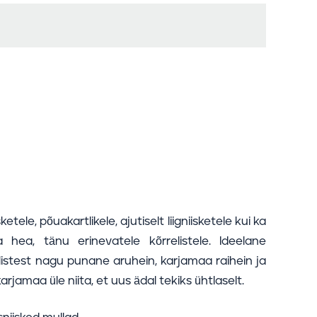
tele, põuakartlikele, ajutiselt liigniisketele kui ka
hea, tänu erinevatele kõrrelistele. Ideelane
istest nagu punane aruhein, karjamaa raihein ja
jamaa üle niita, et uus ädal tekiks ühtlaselt.