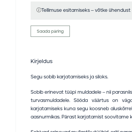
Tellimuse esitamiseks – võtke ühendust
Saada päring
Kirjeldus
Segu sobib karjatamiseks ja siloks.
Sobib erinevat tüüpi muldadele – nii parasniiske
turvasmuldadele. Sööda väärtus on väga 
karjatamiseks kuna segu koosneb aluskõrrel
aasnurmikas. Pärast karjatamist soovitame kar