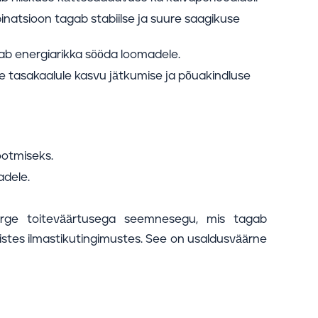
inatsioon tagab stabiilse ja suure saagikuse
ab energiarikka sööda loomadele.
le tasakaalule kasvu jätkumise ja põuakindluse
ootmiseks.
adele.
rge toiteväärtusega seemnesegu, mis tagab
istes ilmastikutingimustes. See on usaldusväärne