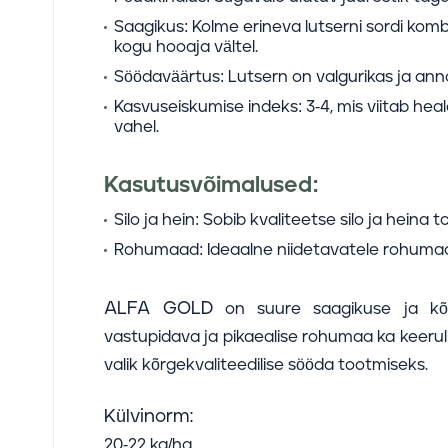
Saagikus:
Kolme erineva lutserni sordi komb
kogu hooaja vältel.
Söödaväärtus:
Lutsern on valgurikas ja ann
Kasvuseiskumise indeks:
3-4, mis viitab hea
vahel.
Kasutusvõimalused:
Silo ja hein:
Sobib kvaliteetse silo ja heina t
Rohumaad:
Ideaalne niidetavatele rohuma
ALFA GOLD
on suure saagikuse ja kõ
vastupidava ja pikaealise rohumaa ka keerul
valik kõrgekvaliteedilise sööda tootmiseks.
Külvinorm:
20-22 kg/ha