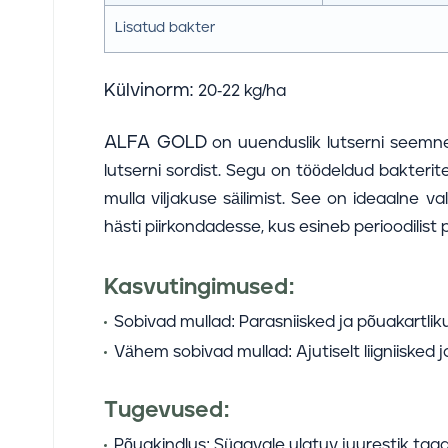
Lisatud bakter
Külvinorm:
20-22 kg/ha
ALFA GOLD
on uuenduslik lutserni seemne
lutserni sordist. Segu on töödeldud bakter
mulla viljakuse säilimist. See on ideaalne va
hästi piirkondadesse, kus esineb perioodilist
Kasvutingimused:
Sobivad mullad:
Parasniisked ja põuakartliku
Vähem sobivad mullad:
Ajutiselt liigniisked 
Tugevused:
Põuakindlus:
Sügavale ulatuv juurestik taga