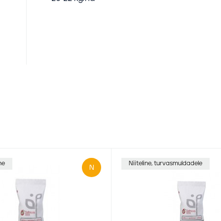
ne
Niiteline, turvasmuldadele
N