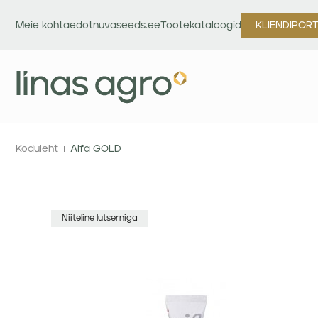
Meie kohta
edotnuvaseeds.ee
Tootekataloogid
KLIENDIPOR
Koduleht
Alfa GOLD
Niiteline lutserniga