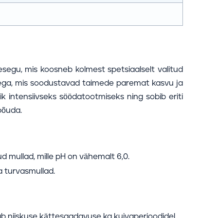
segu, mis koosneb kolmest spetsiaalselt valitud
itega, mis soodustavad taimede paremat kasvu ja
lik intensiivseks söödatootmiseks ning sobib eriti
 põuda.
d mullad, mille pH on vähemalt 6,0.
ja turvasmullad.
b niiskuse kättesaadavuse ka kuivaperioodidel.