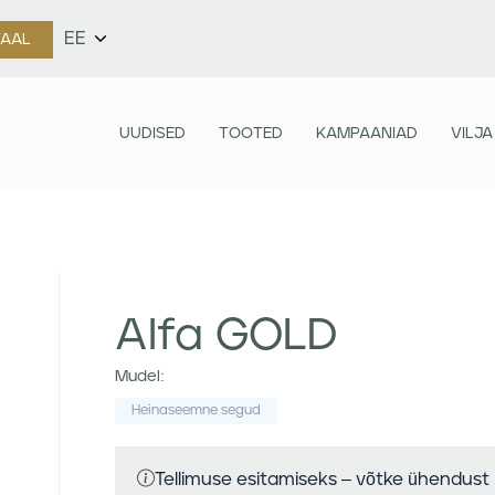
EE
TAAL
UUDISED
TOOTED
KAMPAANIAD
VILJA
Alfa GOLD
Mudel:
Heinaseemne segud
Tellimuse esitamiseks – võtke ühendust