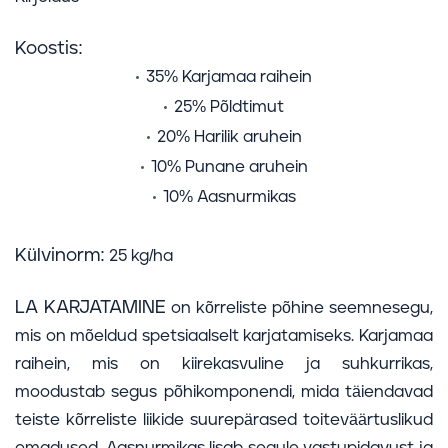
Koostis:
35% Karjamaa raihein
25% Põldtimut
20% Harilik aruhein
10% Punane aruhein
10% Aasnurmikas
Külvinorm:
25 kg/ha
LA KARJATAMINE
on kõrreliste põhine seemnesegu,
mis on mõeldud spetsiaalselt karjatamiseks. Karjamaa
raihein, mis on kiirekasvuline ja suhkurrikas,
moodustab segus põhikomponendi, mida täiendavad
teiste kõrreliste liikide suurepärased toiteväärtuslikud