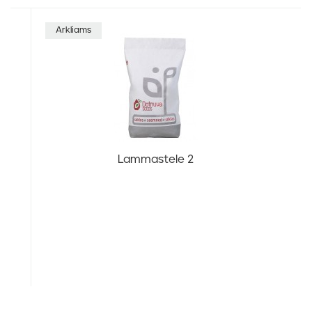
Arkliams
U
Lammastele 2