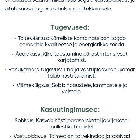
omadused. Aasnurmikas lisab segule vastupidavust ja
aitab kaasa tugeva rohukamara tekkimisele.
Tugevused:
Toiteväärtus:
Kõrreliste kombinatsioon tagab
loomadele kvaliteetse ja energiarikka sööda.
Ädalakasv:
Kiire taastumine pärast intensiivset
karjatamist.
Rohukamara tugevus:
Tihe ja vastupidav rohukamar
talub hästi tallamist.
Mitmekülgsus:
Sobib hobustele, lammastele ja
veistele.
Kasvutingimused:
Sobivus:
Kasvab hästi parasniisketel ja viljakatel
mullastikutüüpidel.
Vastupidavus:
Taimed on talvekindlad ja sobivad