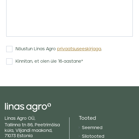
Nõustun Linas Agro
privaatsuseeskirjaga
.
Kinnitan, et olen üle 16-aastane*
Tooted
Linas Agro OÜ,
Tallinna tn 86, Peetrimõisa
Seemned
küla, Viljandi maakond,
71073 Estonia
Silotooted