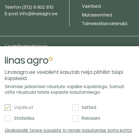
Väetised
Telefon
(372) 6 602 810
E-post
info@linasagro.ee
Muruseemned
Taimekaitsevahendid
Lisainformatsioon
Taluniku põllugalerii
Sotsiaalne vastutus ja poliitikad
Linasagro.ee veebileht kasutab nelja põhilist tüüpi
Andmekaitsetingimused
küpsiseid.
Kauba hoiustamine
Sirvimise jätkamisel nõustute vajalike küpsistega. Samuti
Teraviljaturu ülevaated
võite nõustuda teiste küpsiste kasutamisega.
Vajalikud
Sätted
Uudiskiri
Statistika
Reklaam
Üksikasjalik teave küpsiste ja nende kasutamise korra kohta
Nõustun Linas Agro
privaatsuseeskirjaga
.