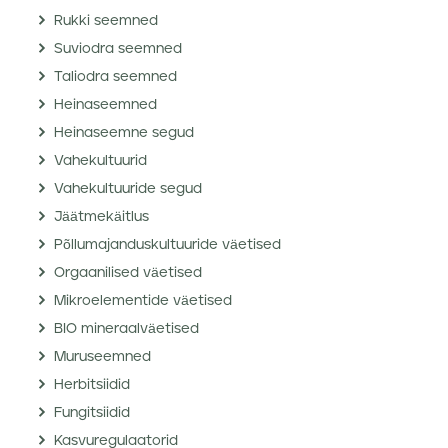
Rukki seemned
Suviodra seemned
Taliodra seemned
Heinaseemned
Heinaseemne segud
Vahekultuurid
Vahekultuuride segud
Jäätmekäitlus
Põllumajanduskultuuride väetised
Orgaanilised väetised
Mikroelementide väetised
BIO mineraalväetised
Muruseemned
Herbitsiidid
Fungitsiidid
Kasvuregulaatorid