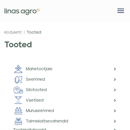
Koduleht
Tooted
Tooted
Mahetootjale
Seemned
Silotooted
Väetised
Muruseemned
Taimekaitsevahendid