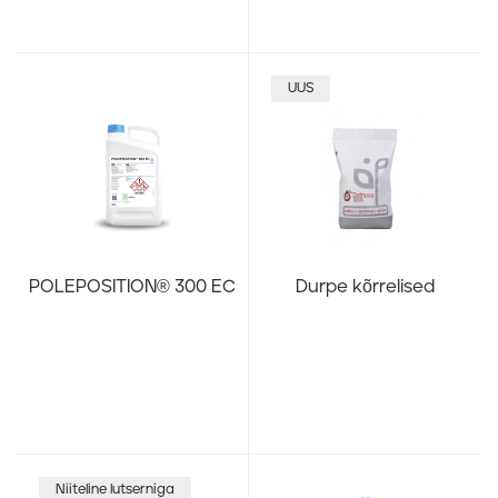
UUS
POLEPOSITION® 300 EC
Durpe kõrrelised
Niiteline lutserniga