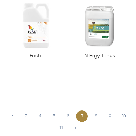
Fosto
N-Ergy Tonus
<
3
4
5
6
7
8
9
10
11
>