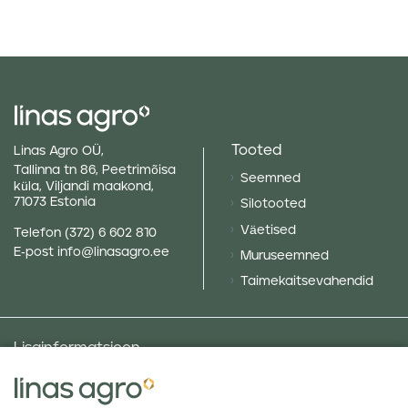
Tooted
Linas Agro OÜ,
Tallinna tn 86, Peetrimõisa
Seemned
küla, Viljandi maakond,
71073 Estonia
Silotooted
Väetised
Telefon
(372) 6 602 810
E-post
info@linasagro.ee
Muruseemned
Taimekaitsevahendid
Lisainformatsioon
Taluniku põllugalerii
Sotsiaalne vastutus ja poliitikad