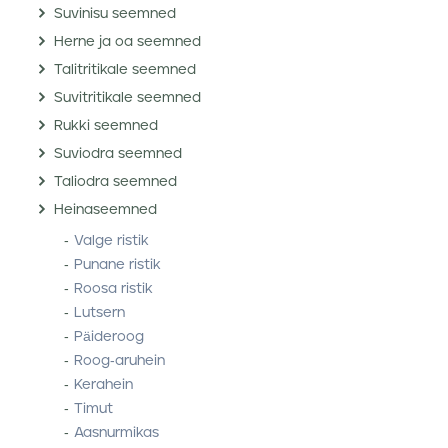
Suvinisu seemned
Herne ja oa seemned
Talitritikale seemned
Suvitritikale seemned
Rukki seemned
Suviodra seemned
Taliodra seemned
Heinaseemned
Valge ristik
Punane ristik
Roosa ristik
Lutsern
Päideroog
Roog-aruhein
Kerahein
Timut
Aasnurmikas