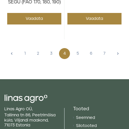
SEGU (FAO 170, 180, 190)
Vaadata
Vaadata
<
1
2
3
4
5
6
7
>
Tooted
Linas Agro OÜ,
Tallinna tn 86, Peetrimõisa
Seemned
küla, Viljandi maakond,
71073 Estonia
Silotooted