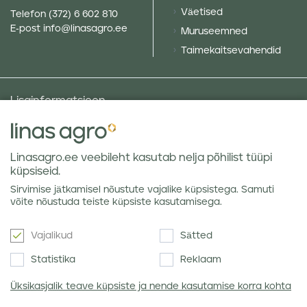
Väetised
Telefon
(372) 6 602 810
E-post
info@linasagro.ee
Muruseemned
Taimekaitsevahendid
Lisainformatsioon
Taluniku põllugalerii
Sotsiaalne vastutus ja poliitikad
Linasagro.ee veebileht kasutab nelja põhilist tüüpi
Andmekaitsetingimused
küpsiseid.
Kauba hoiustamine
Sirvimise jätkamisel nõustute vajalike küpsistega. Samuti
Teraviljaturu ülevaated
võite nõustuda teiste küpsiste kasutamisega.
Vajalikud
Sätted
Uudiskiri
Statistika
Reklaam
Üksikasjalik teave küpsiste ja nende kasutamise korra kohta
Nõustun Linas Agro
privaatsuseeskirjaga
.