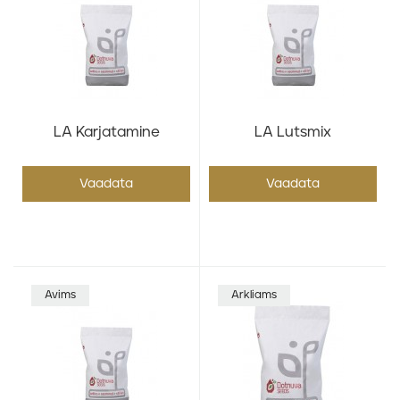
LA Karjatamine
LA Lutsmix
Vaadata
Vaadata
Avims
Arkliams