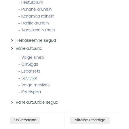
Festulolium
Punane aruhein
Karjamaa raihein
Harilik aruhein
1-aastane raihein
Heinaseemne segud
Vahekultuurid
Valge sinep
Õlirõigas
Esparsett
Suvivikk
Valge mesikas
Keerispea
Vahekultuuride segud
Universaalne
Niiteline lutserniga