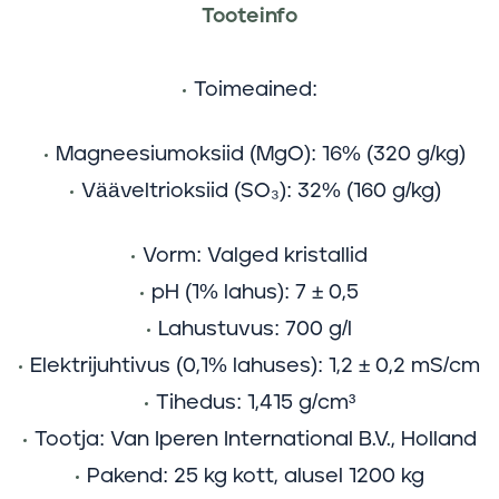
Tooteinfo
Toimeained:
Magneesiumoksiid (MgO): 16% (320 g/kg)
Vääveltrioksiid (SO
₃
): 32% (160 g/kg)
Vorm:
Valged kristallid
pH (1% lahus):
7 ± 0,5
Lahustuvus:
700 g/l
Elektrijuhtivus (0,1% lahuses):
1,2 ± 0,2 mS/cm
Tihedus:
1,415 g/cm³
Tootja:
Van Iperen International B.V., Holland
Pakend:
25 kg kott, alusel 1200 kg