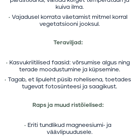
pärastlõunal, vältida kõrget temperatuuri ja
kuiva ilma.
Vajadusel korrata väetamist mitmel korral
vegetatsiooni jooksul.
Teraviljad:
Kasvukriitilised faasid: võrsumise algus ning
terade moodustumine ja küpsemine.
Tagab, et lipuleht püsib rohelisena, toetades
tugevat fotosünteesi ja saagikust.
Raps ja muud ristõielised:
Eriti tundlikud magneesiumi- ja
väävlipuudusele.