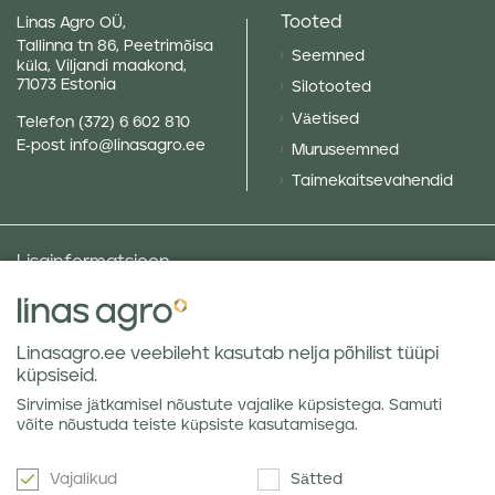
Tooted
Linas Agro OÜ,
Tallinna tn 86, Peetrimõisa
Seemned
küla, Viljandi maakond,
71073 Estonia
Silotooted
Väetised
Telefon
(372) 6 602 810
E-post
info@linasagro.ee
Muruseemned
Taimekaitsevahendid
Lisainformatsioon
Taluniku põllugalerii
Sotsiaalne vastutus ja poliitikad
Linasagro.ee veebileht kasutab nelja põhilist tüüpi
Andmekaitsetingimused
küpsiseid.
Kauba hoiustamine
Sirvimise jätkamisel nõustute vajalike küpsistega. Samuti
Teraviljaturu ülevaated
võite nõustuda teiste küpsiste kasutamisega.
Vajalikud
Sätted
Uudiskiri