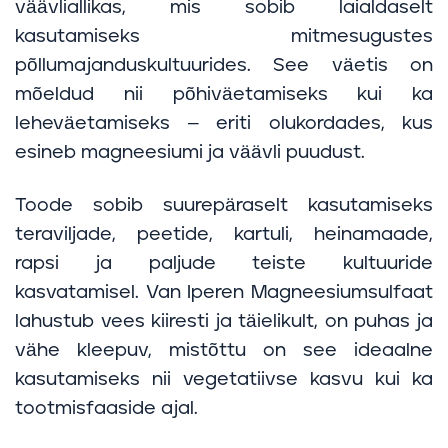
väävliallikas, mis sobib laialdaselt
kasutamiseks mitmesugustes
põllumajanduskultuurides. See väetis on
mõeldud nii põhiväetamiseks kui ka
leheväetamiseks – eriti olukordades, kus
esineb magneesiumi ja väävli puudust.
Toode sobib suurepäraselt kasutamiseks
teraviljade, peetide, kartuli, heinamaade,
rapsi ja paljude teiste kultuuride
kasvatamisel. Van Iperen Magneesiumsulfaat
lahustub vees kiiresti ja täielikult, on puhas ja
vähe kleepuv, mistõttu on see ideaalne
kasutamiseks nii vegetatiivse kasvu kui ka
tootmisfaaside ajal.