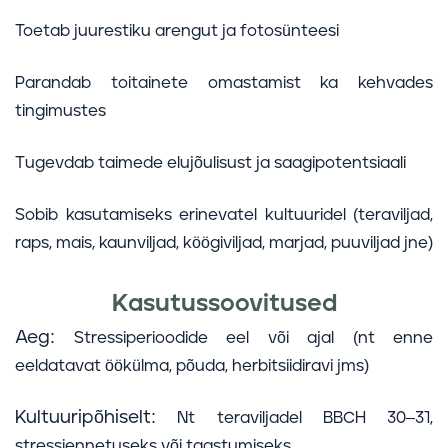
Toetab juurestiku arengut ja fotosünteesi
Parandab toitainete omastamist ka kehvades
tingimustes
Tugevdab taimede elujõulisust ja saagipotentsiaali
Sobib kasutamiseks erinevatel kultuuridel (teraviljad,
raps, mais, kaunviljad, köögiviljad, marjad, puuviljad jne)
Kasutussoovitused
Aeg:
Stressiperioodide eel või ajal (nt enne
eeldatavat öökülma, põuda, herbitsiidiravi jms)
Kultuuripõhiselt:
Nt teraviljadel BBCH 30–31,
stressiennetuseks või taastumiseks