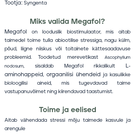
Tootja:
Syngenta
Miks valida Megafol?
Megafol
on looduslik biostimulaator, mis aitab
taimedel toime tulla abiootilise stressiga, nagu külm,
põud, liigne niiskus või toitainete kättesaadavuse
probleemid. Toodetud merevetikast
Ascophyllum
L-
, sisaldab Megafol rikkalikult
nodosum
aminohappeid
orgaanilisi ühendeid
,
ja kasulikke
bioloogilisi aineid, mis tugevdavad taime
vastupanuvõimet ning kiirendavad taastumist.
Toime ja eelised
Aitab vähendada stressi mõju taimede kasvule ja
arengule