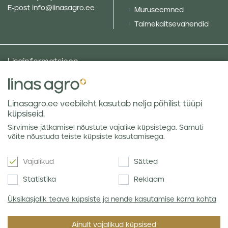
E-post
info@linasagro.ee
Muruseemned
Taimekaitsevahendid
Lisainformatsioon
Taluniku põllugalerii
Sotsiaalne vastutus ja poliitikad
Linasagro.ee veebileht kasutab nelja põhilist tüüpi
Andmekaitsetingimused
küpsiseid.
Kauba hoiustamine
Sirvimise jätkamisel nõustute vajalike küpsistega. Samuti
Teraviljaturu ülevaated
võite nõustuda teiste küpsiste kasutamisega.
Vajalikud
Sätted
Uudiskiri
Statistika
Reklaam
Üksikasjalik teave küpsiste ja nende kasutamise korra kohta
Nõustun Linas Agro
privaatsuseeskirjaga
.
Ainult vajalikud küpsised