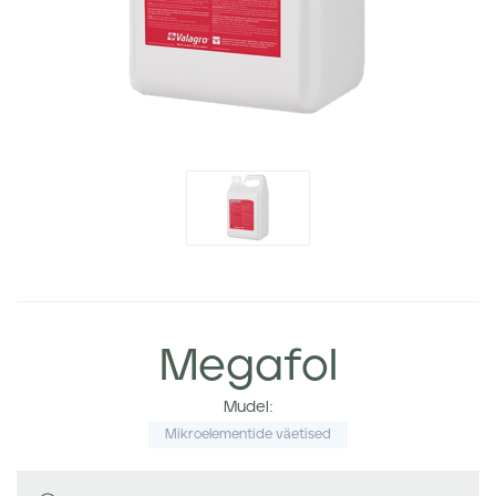
Megafol
Mudel:
Mikroelementide väetised