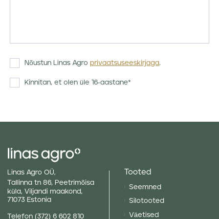
Nõustun Linas Agro
privaatsuseeskirjaga
.
Kinnitan, et olen üle 16-aastane*
Tooted
Linas Agro OÜ,
Tallinna tn 86, Peetrimõisa
Seemned
küla, Viljandi maakond,
71073 Estonia
Silotooted
Väetised
Telefon
(372) 6 602 810