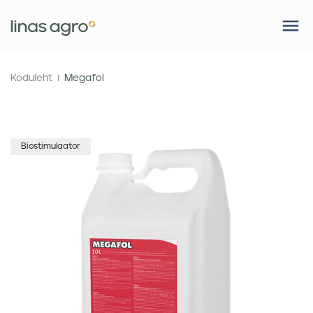
Koduleht
Megafol
Biostimulaator