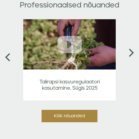
Professionaalsed nõuanded
T
Nex
vious
Talirapsi kasvuregulaatori
kasutamine. Sügis 2025
Kõik nõuanded