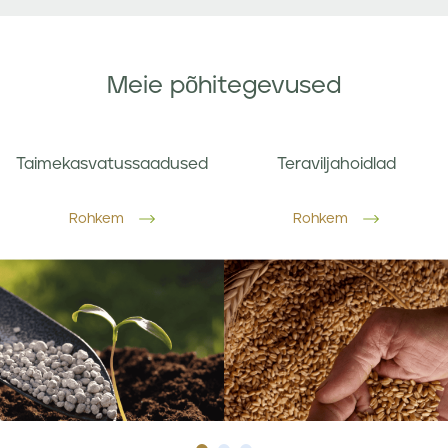
Meie põhitegevused
Taimekasvatussaadused
Teraviljahoidlad
Rohkem
Rohkem