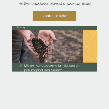
Hetkel saadaval olevad eripakkumised
Vaata üle kõiki