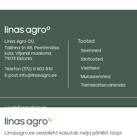
Tooted
Linas Agro OÜ,
Tallinna tn 86, Peetrimõisa
Seemned
küla, Viljandi maakond,
71073 Estonia
Silotooted
Väetised
Telefon
(372) 6 602 810
E-post
info@linasagro.ee
Muruseemned
Taimekaitsevahendid
Lisainformatsioon
Taluniku põllugalerii
Sotsiaalne vastutus ja poliitikad
Linasagro.ee veebileht kasutab nelja põhilist tüüpi
Andmekaitsetingimused