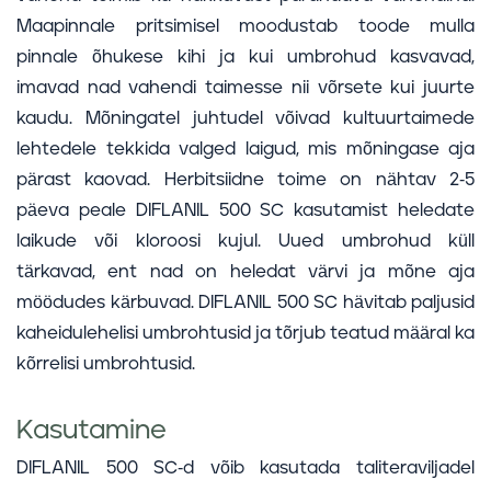
Maapinnale pritsimisel moodustab toode mulla
pinnale õhukese kihi ja kui umbrohud kasvavad,
imavad nad vahendi taimesse nii võrsete kui juurte
kaudu. Mõningatel juhtudel võivad kultuurtaimede
lehtedele tekkida valged laigud, mis mõningase aja
pärast kaovad. Herbitsiidne toime on nähtav 2-5
päeva peale DIFLANIL 500 SC kasutamist heledate
laikude või kloroosi kujul. Uued umbrohud küll
tärkavad, ent nad on heledat värvi ja mõne aja
möödudes kärbuvad. DIFLANIL 500 SC hävitab paljusid
kaheidulehelisi umbrohtusid ja tõrjub teatud määral ka
kõrrelisi umbrohtusid.
Kasutamine
DIFLANIL 500 SC-d võib kasutada taliteraviljadel