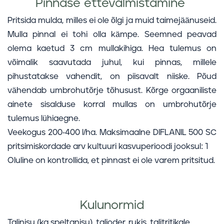
Pinnase ettevalmistamine
Pritsida mulda, milles ei ole õlgi ja muid taimejäänuseid.
Mulla pinnal ei tohi olla kämpe. Seemned peavad
olema kaetud 3 cm mullakihiga. Hea tulemus on
võimalik saavutada juhul, kui pinnas, millele
pihustatakse vahendit, on piisavalt niiske. Põud
vähendab umbrohutõrje tõhusust. Kõrge orgaaniliste
ainete sisalduse korral mullas on umbrohutõrje
tulemus lühiaegne.
Veekogus 200-400 l/ha. Maksimaalne DIFLANIL 500 SC
pritsimiskordade arv kultuuri kasvuperioodi jooksul: 1
Oluline on kontrollida, et pinnast ei ole varem pritsitud.
Kulunormid
Talinisu (ka speltanisu), talioder, rukis, talitritikale