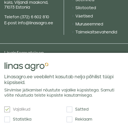
Seemned
küla, Viljandi maakond,
71073 Estonia
Silotooted
Väetised
Telefon
(372) 6 602 810
E-post
info@linasagro.ee
Muruseemned
Taimekaitsevahendid
Lisainformatsioon
Taluniku põllugalerii
Sotsiaalne vastutus ja poliitikad
Linasagro.ee veebileht kasutab nelja põhilist tüüpi
Andmekaitsetingimused
küpsiseid.
Kauba hoiustamine
Sirvimise jätkamisel nõustute vajalike küpsistega. Samuti
Teraviljaturu ülevaated
võite nõustuda teiste küpsiste kasutamisega.
Vajalikud
Sätted
Uudiskiri
Statistika
Reklaam