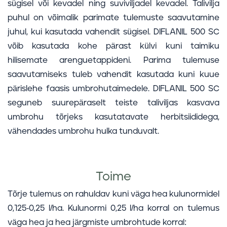
sügisel või kevadel ning suviviljadel kevadel. Talivilja
puhul on võimalik parimate tulemuste saavutamine
juhul, kui kasutada vahendit sügisel. DIFLANIL 500 SC
võib kasutada kohe pärast külvi kuni taimiku
hilisemate arenguetappideni. Parima tulemuse
saavutamiseks tuleb vahendit kasutada kuni kuue
pärislehe faasis umbrohutaimedele. DIFLANIL 500 SC
seguneb suurepäraselt teiste taliviljas kasvava
umbrohu tõrjeks kasutatavate herbitsiididega,
vähendades umbrohu hulka tunduvalt.
Toime
Tõrje tulemus on rahuldav kuni väga hea kulunormidel
0,125-0,25 l/ha. Kulunormi 0,25 l/ha korral on tulemus
väga hea ja hea järgmiste umbrohtude korral: