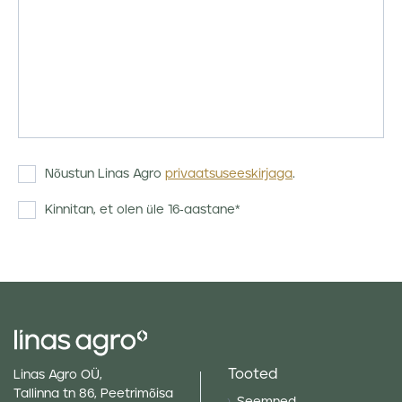
Nõustun Linas Agro
privaatsuseeskirjaga
.
Kinnitan, et olen üle 16-aastane*
Tooted
Linas Agro OÜ,
Tallinna tn 86, Peetrimõisa