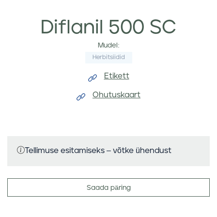
Diflanil 500 SC
Mudel:
Herbitsiidid
Etikett
Ohutuskaart
Tellimuse esitamiseks – võtke ühendust
Saada päring