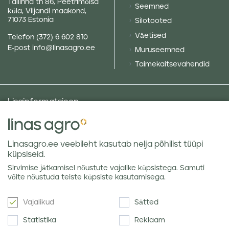
Tallinna tn 86, Peetrimõisa
Seemned
küla, Viljandi maakond,
71073 Estonia
Silotooted
Väetised
Telefon
(372) 6 602 810
E-post
info@linasagro.ee
Muruseemned
Taimekaitsevahendid
Lisainformatsioon
Taluniku põllugalerii
Sotsiaalne vastutus ja poliitikad
Linasagro.ee veebileht kasutab nelja põhilist tüüpi
Andmekaitsetingimused
küpsiseid.
Kauba hoiustamine
Sirvimise jätkamisel nõustute vajalike küpsistega. Samuti
Teraviljaturu ülevaated
võite nõustuda teiste küpsiste kasutamisega.
Vajalikud
Sätted
Uudiskiri
Statistika
Reklaam