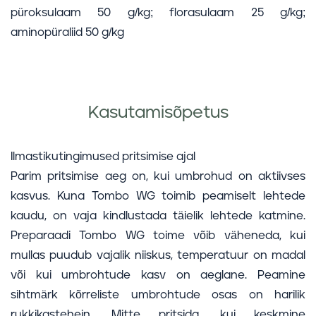
püroksulaam 50 g/kg; florasulaam 25 g/kg;
aminopüraliid 50 g/kg
Kasutamisõpetus
Ilmastikutingimused pritsimise ajal
Parim pritsimise aeg on, kui umbrohud on aktiivses
kasvus. Kuna Tombo WG toimib peamiselt lehtede
kaudu, on vaja kindlustada täielik lehtede katmine.
Preparaadi Tombo WG toime võib väheneda, kui
mullas puudub vajalik niiskus, temperatuur on madal
või kui umbrohtude kasv on aeglane. Peamine
sihtmärk kõrreliste umbrohtude osas on harilik
rukkikastehein. Mitte pritsida, kui keskmine