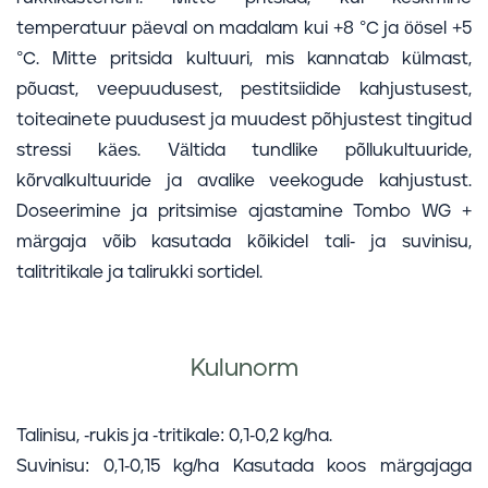
temperatuur päeval on madalam kui +8 °C ja öösel +5
°C. Mitte pritsida kultuuri, mis kannatab külmast,
põuast, veepuudusest, pestitsiidide kahjustusest,
toiteainete puudusest ja muudest põhjustest tingitud
stressi käes. Vältida tundlike põllukultuuride,
kõrvalkultuuride ja avalike veekogude kahjustust.
Doseerimine ja pritsimise ajastamine Tombo WG +
märgaja võib kasutada kõikidel tali- ja suvinisu,
talitritikale ja talirukki sortidel.
Kulunorm
Talinisu, -rukis ja -tritikale: 0,1-0,2 kg/ha.
Suvinisu: 0,1-0,15 kg/ha Kasutada koos märgajaga