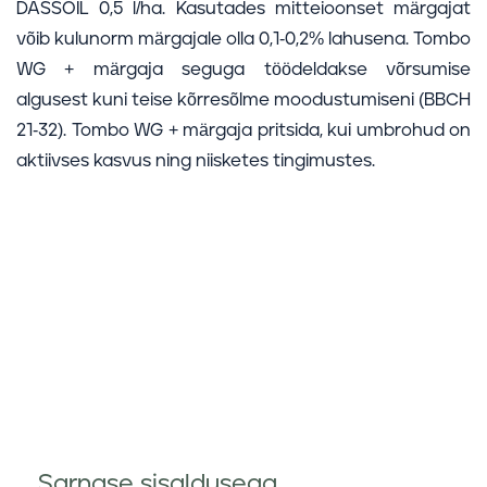
DASSOIL 0,5 l/ha. Kasutades mitteioonset märgajat
võib kulunorm märgajale olla 0,1-0,2% lahusena. Tombo
WG + märgaja seguga töödeldakse võrsumise
algusest kuni teise kõrresõlme moodustumiseni (BBCH
21-32). Tombo WG + märgaja pritsida, kui umbrohud on
aktiivses kasvus ning niisketes tingimustes.
Sarnase sisaldusega