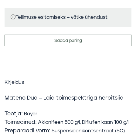
Tellimuse esitamiseks – võtke ühendust
Saada päring
Kirjeldus
Mateno Duo – Laia toimespektriga herbitsiid
Tootja:
Bayer
Toimeained:
Aklonifeen 500 g/l, Diflufenikaan 100 g/l
Preparaadi vorm:
Suspensioonikontsentraat (SC)