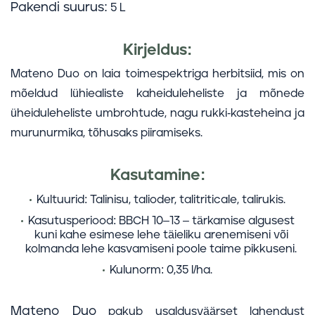
Pakendi suurus:
5 L
Kirjeldus:
Mateno Duo on laia toimespektriga herbitsiid, mis on
mõeldud lühiealiste kaheiduleheliste ja mõnede
üheiduleheliste umbrohtude, nagu rukki-kasteheina ja
murunurmika, tõhusaks piiramiseks.
Kasutamine:
Kultuurid:
Talinisu, talioder, talitriticale, talirukis.
Kasutusperiood:
BBCH 10–13 – tärkamise algusest
kuni kahe esimese lehe täieliku arenemiseni või
kolmanda lehe kasvamiseni poole taime pikkuseni.
Kulunorm:
0,35 l/ha.
Mateno Duo
pakub usaldusväärset lahendust