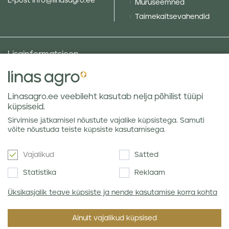
E-post
info@linasagro.ee
Muruseemned
Taimekaitsevahendid
Lisainformatsioon
Taluniku põllugalerii
Sotsiaalne vastutus ja poliitikad
Linasagro.ee veebileht kasutab nelja põhilist tüüpi
Andmekaitsetingimused
küpsiseid.
Kauba hoiustamine
Sirvimise jätkamisel nõustute vajalike küpsistega. Samuti
Teraviljaturu ülevaated
võite nõustuda teiste küpsiste kasutamisega.
Vajalikud
Sätted
Uudiskiri
Statistika
Reklaam
Üksikasjalik teave küpsiste ja nende kasutamise korra kohta
Nõustun Linas Agro
privaatsuseeskirjaga
.
Ainult vajalikud küpsised